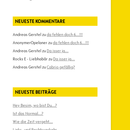
NEUESTE KOMMENTARE
Andreas Gerstel
zu
da fehlen doch 6…!!!
AnonymerOpelaner
zu
da fehlen doch 6…!!!
Andreas Gerstel
zu
Da isser ja…
Rocks E - Liebhabär
zu
Da isser ja…
Andreas Gerstel
zu
Cabrio gefällig?
NEUESTE BEITRÄGE
Hey Besim, wo bist Du…?
Ist das Normal…?
Wie die Zeit vergeht…
Links- und Rechtsverkehr