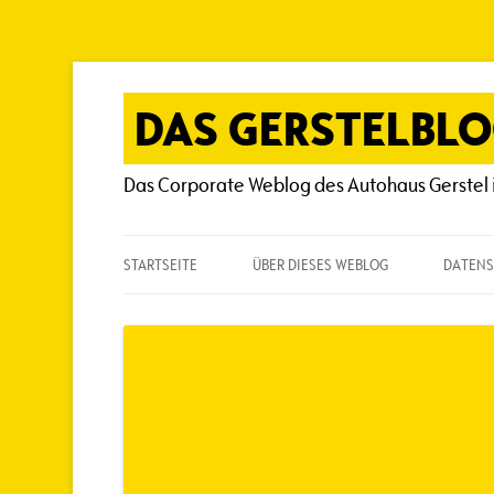
Zum
Inhalt
springen
DAS GERSTELBL
Das Corporate Weblog des Autohaus Gerstel 
STARTSEITE
ÜBER DIESES WEBLOG
DATENS
ÜBER DIESES WEBLOG
HÄUFIG GESTELLTE FRAGEN
SPIELREGELN
AUTOREN