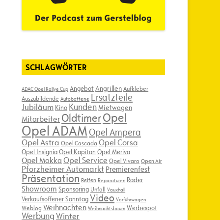
SCHLAGWÖRTER
Angebot
Angrillen
Aufkleber
ADAC Opel Rallye Cup
Ersatzteile
Auszubildende
Autobatterie
Kunden
Jubiläum
Kino
Mietwagen
Opel
Oldtimer
Mitarbeiter
Opel ADAM
Opel Ampera
Opel Astra
Opel Corsa
Opel Cascada
Opel Insignia
Opel Kapitän
Opel Meriva
Opel Service
Opel Mokka
Opel Vivaro
Open Air
Pforzheimer Automarkt
Premierenfest
Präsentation
Räder
Reifen
Reparaturen
Showroom
Sponsoring
Unfall
Vauxhall
Video
Verkaufsoffener Sonntag
Vorführwagen
Weihnachten
Werbespot
Weblog
Weihnachtsbaum
Werbung
Winter