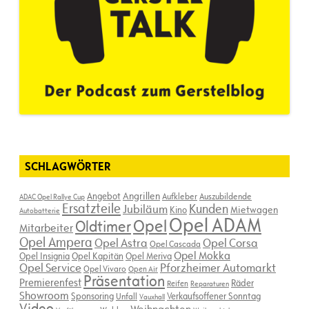
SCHLAGWÖRTER
Angebot
Angrillen
Aufkleber
Auszubildende
ADAC Opel Rallye Cup
Ersatzteile
Kunden
Jubiläum
Kino
Mietwagen
Autobatterie
Opel ADAM
Opel
Oldtimer
Mitarbeiter
Opel Ampera
Opel Astra
Opel Corsa
Opel Cascada
Opel Mokka
Opel Insignia
Opel Kapitän
Opel Meriva
Opel Service
Pforzheimer Automarkt
Opel Vivaro
Open Air
Präsentation
Premierenfest
Räder
Reifen
Reparaturen
Showroom
Sponsoring
Verkaufsoffener Sonntag
Unfall
Vauxhall
Video
Weihnachten