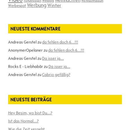
Weblog
Vorführwagen
Weihnachtsbaum
Werbung
Winter
Werbespot
NEUESTE KOMMENTARE
Andreas Gerstel
zu
da fehlen doch 6…!!!
AnonymerOpelaner
zu
da fehlen doch 6…!!!
Andreas Gerstel
zu
Da isser ja…
Rocks E - Liebhabär
zu
Da isser ja…
Andreas Gerstel
zu
Cabrio gefällig?
NEUESTE BEITRÄGE
Hey Besim, wo bist Du…?
Ist das Normal…?
Wie die Zeit vergeht…