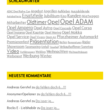
SCHLAGWÖRTER
Angebot
Angrillen
Aufkleber
Auszubildende
ADAC Opel Rallye Cup
Ersatzteile
Kunden
Jubiläum
Kino
Mietwagen
Autobatterie
Opel ADAM
Opel
Oldtimer
Mitarbeiter
Opel Ampera
Opel Astra
Opel Corsa
Opel Cascada
Opel Mokka
Opel Insignia
Opel Kapitän
Opel Meriva
Opel Service
Pforzheimer Automarkt
Opel Vivaro
Open Air
Präsentation
Premierenfest
Räder
Reifen
Reparaturen
Showroom
Sponsoring
Verkaufsoffener Sonntag
Unfall
Vauxhall
Video
Weihnachten
Weblog
Vorführwagen
Weihnachtsbaum
Werbung
Winter
Werbespot
NEUESTE KOMMENTARE
Andreas Gerstel
zu
da fehlen doch 6…!!!
AnonymerOpelaner
zu
da fehlen doch 6…!!!
Andreas Gerstel
zu
Da isser ja…
Rocks E - Liebhabär
zu
Da isser ja…