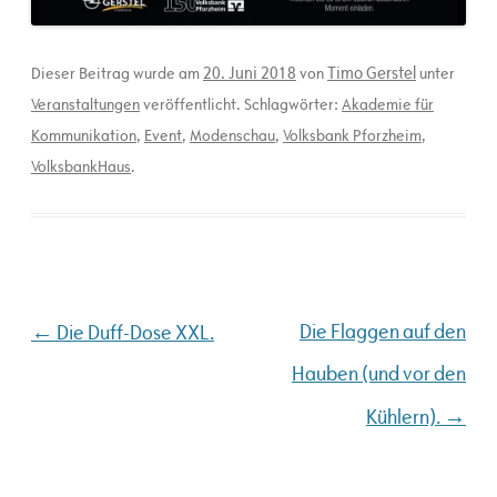
20. Juni 2018
Timo Gerstel
Dieser Beitrag wurde am
von
unter
Veranstaltungen
veröffentlicht. Schlagwörter:
Akademie für
Kommunikation
,
Event
,
Modenschau
,
Volksbank Pforzheim
,
VolksbankHaus
.
Beitragsnavigation
←
Die Flaggen auf den
Die Duff-Dose XXL.
Hauben (und vor den
→
Kühlern).