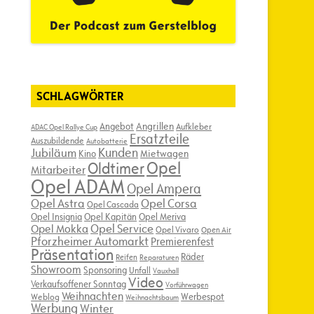
SCHLAGWÖRTER
Angebot
Angrillen
Aufkleber
ADAC Opel Rallye Cup
Ersatzteile
Auszubildende
Autobatterie
Kunden
Jubiläum
Kino
Mietwagen
Opel
Oldtimer
Mitarbeiter
Opel ADAM
Opel Ampera
Opel Astra
Opel Corsa
Opel Cascada
Opel Insignia
Opel Kapitän
Opel Meriva
Opel Service
Opel Mokka
Opel Vivaro
Open Air
Pforzheimer Automarkt
Premierenfest
Präsentation
Räder
Reifen
Reparaturen
Showroom
Sponsoring
Unfall
Vauxhall
Video
Verkaufsoffener Sonntag
Vorführwagen
Weihnachten
Werbespot
Weblog
Weihnachtsbaum
Werbung
Winter