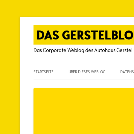
Zum
Inhalt
springen
DAS GERSTELBL
Das Corporate Weblog des Autohaus Gerstel 
STARTSEITE
ÜBER DIESES WEBLOG
DATENS
ÜBER DIESES WEBLOG
HÄUFIG GESTELLTE FRAGEN
SPIELREGELN
AUTOREN