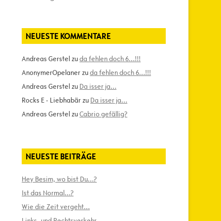
NEUESTE KOMMENTARE
Andreas Gerstel
zu
da fehlen doch 6…!!!
AnonymerOpelaner
zu
da fehlen doch 6…!!!
Andreas Gerstel
zu
Da isser ja…
Rocks E - Liebhabär
zu
Da isser ja…
Andreas Gerstel
zu
Cabrio gefällig?
NEUESTE BEITRÄGE
Hey Besim, wo bist Du…?
Ist das Normal…?
Wie die Zeit vergeht…
Links- und Rechtsverkehr