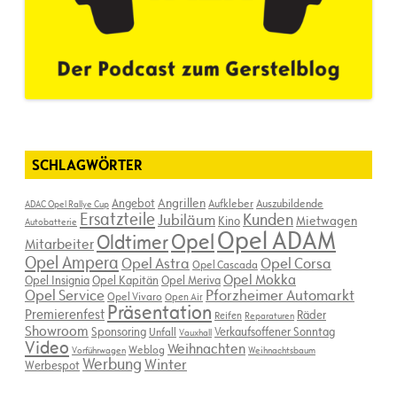
SCHLAGWÖRTER
Angebot
Angrillen
Aufkleber
Auszubildende
ADAC Opel Rallye Cup
Ersatzteile
Kunden
Jubiläum
Kino
Mietwagen
Autobatterie
Opel ADAM
Opel
Oldtimer
Mitarbeiter
Opel Ampera
Opel Astra
Opel Corsa
Opel Cascada
Opel Mokka
Opel Insignia
Opel Kapitän
Opel Meriva
Opel Service
Pforzheimer Automarkt
Opel Vivaro
Open Air
Präsentation
Premierenfest
Räder
Reifen
Reparaturen
Showroom
Sponsoring
Verkaufsoffener Sonntag
Unfall
Vauxhall
Video
Weihnachten
Weblog
Vorführwagen
Weihnachtsbaum
Werbung
Winter
Werbespot