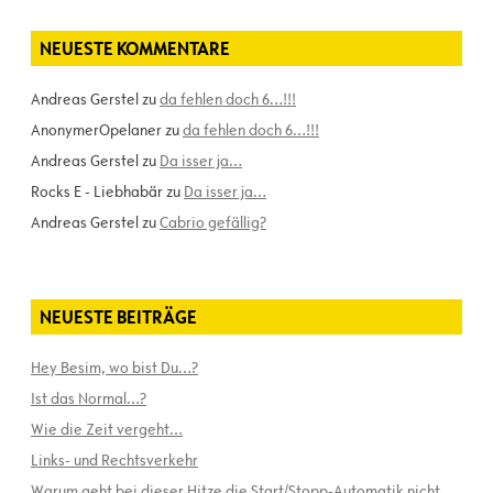
NEUESTE KOMMENTARE
Andreas Gerstel
zu
da fehlen doch 6…!!!
AnonymerOpelaner
zu
da fehlen doch 6…!!!
Andreas Gerstel
zu
Da isser ja…
Rocks E - Liebhabär
zu
Da isser ja…
Andreas Gerstel
zu
Cabrio gefällig?
NEUESTE BEITRÄGE
Hey Besim, wo bist Du…?
Ist das Normal…?
Wie die Zeit vergeht…
Links- und Rechtsverkehr
Warum geht bei dieser Hitze die Start/Stopp-Automatik nicht