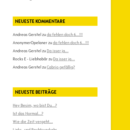
NEUESTE KOMMENTARE
Andreas Gerstel
zu
da fehlen doch 6…!!!
AnonymerOpelaner
zu
da fehlen doch 6…!!!
Andreas Gerstel
zu
Da isser ja…
Rocks E - Liebhabär
zu
Da isser ja…
Andreas Gerstel
zu
Cabrio gefällig?
NEUESTE BEITRÄGE
Hey Besim, wo bist Du…?
Ist das Normal…?
Wie die Zeit vergeht…
Links- und Rechtsverkehr