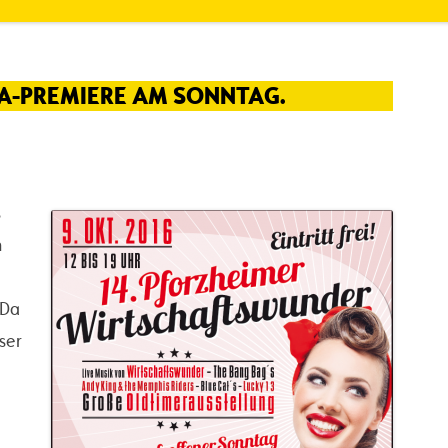
A-PREMIERE AM SONNTAG.
s
n
 Da
ser