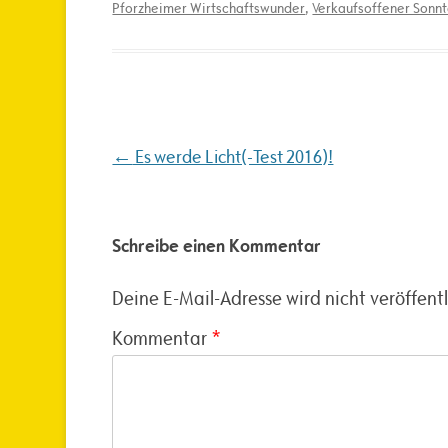
Pforzheimer Wirtschaftswunder
,
Verkaufsoffener Sonn
Beitragsnavigation
←
Es werde Licht(-Test 2016)!
Schreibe einen Kommentar
Deine E-Mail-Adresse wird nicht veröffentl
Kommentar
*