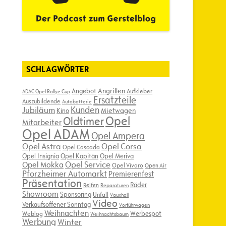
SCHLAGWÖRTER
Angebot
Angrillen
Aufkleber
ADAC Opel Rallye Cup
Ersatzteile
Auszubildende
Autobatterie
Kunden
Jubiläum
Kino
Mietwagen
Opel
Oldtimer
Mitarbeiter
Opel ADAM
Opel Ampera
Opel Astra
Opel Corsa
Opel Cascada
Opel Insignia
Opel Kapitän
Opel Meriva
Opel Service
Opel Mokka
Opel Vivaro
Open Air
Pforzheimer Automarkt
Premierenfest
Präsentation
Räder
Reifen
Reparaturen
Showroom
Sponsoring
Unfall
Vauxhall
Video
Verkaufsoffener Sonntag
Vorführwagen
Weihnachten
Werbespot
Weblog
Weihnachtsbaum
Werbung
Winter