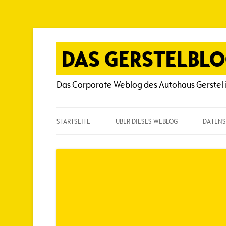
Zum
Inhalt
springen
DAS GERSTELBL
Das Corporate Weblog des Autohaus Gerstel 
STARTSEITE
ÜBER DIESES WEBLOG
DATENS
ÜBER DIESES WEBLOG
HÄUFIG GESTELLTE FRAGEN
SPIELREGELN
AUTOREN