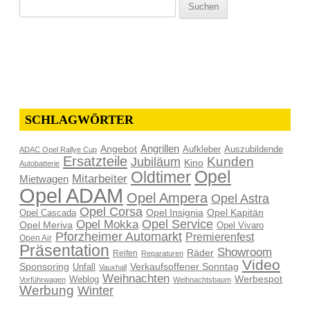
Suchen
nach:
SCHLAGWÖRTER
Angrillen
Angebot
Aufkleber
Auszubildende
ADAC Opel Rallye Cup
Ersatzteile
Kunden
Jubiläum
Kino
Autobatterie
Opel
Oldtimer
Mitarbeiter
Mietwagen
Opel ADAM
Opel Ampera
Opel Astra
Opel Corsa
Opel Insignia
Opel Kapitän
Opel Cascada
Opel Service
Opel Mokka
Opel Meriva
Opel Vivaro
Pforzheimer Automarkt
Premierenfest
Open Air
Präsentation
Showroom
Räder
Reifen
Reparaturen
Video
Sponsoring
Verkaufsoffener Sonntag
Unfall
Vauxhall
Weihnachten
Werbespot
Weblog
Vorführwagen
Weihnachtsbaum
Werbung
Winter