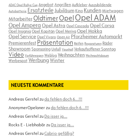
Angebot
Angrillen
Aufkleber
Auszubildende
ADAC Opel Rallye Cup
Ersatzteile
Kunden
Jubiläum
Kino
Mietwagen
Autobatterie
Opel ADAM
Opel
Oldtimer
Mitarbeiter
Opel Ampera
Opel Astra
Opel Corsa
Opel Cascada
Opel Mokka
Opel Insignia
Opel Kapitän
Opel Meriva
Opel Service
Pforzheimer Automarkt
Opel Vivaro
Open Air
Präsentation
Premierenfest
Räder
Reifen
Reparaturen
Showroom
Sponsoring
Verkaufsoffener Sonntag
Unfall
Vauxhall
Video
Weihnachten
Weblog
Vorführwagen
Weihnachtsbaum
Werbung
Winter
Werbespot
NEUESTE KOMMENTARE
Andreas Gerstel
zu
da fehlen doch 6…!!!
AnonymerOpelaner
zu
da fehlen doch 6…!!!
Andreas Gerstel
zu
Da isser ja…
Rocks E - Liebhabär
zu
Da isser ja…
Andreas Gerstel
zu
Cabrio gefällig?