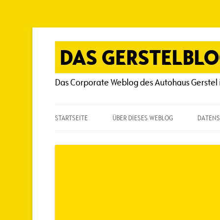
Zum
Inhalt
springen
DAS GERSTELBL
Das Corporate Weblog des Autohaus Gerstel 
STARTSEITE
ÜBER DIESES WEBLOG
DATENS
ÜBER DIESES WEBLOG
HÄUFIG GESTELLTE FRAGEN
SPIELREGELN
AUTOREN