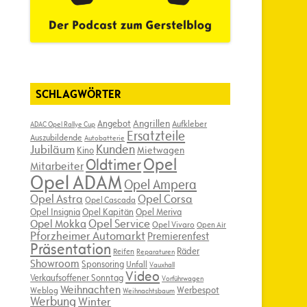
SCHLAGWÖRTER
Angebot
Angrillen
Aufkleber
ADAC Opel Rallye Cup
Ersatzteile
Auszubildende
Autobatterie
Kunden
Jubiläum
Kino
Mietwagen
Opel
Oldtimer
Mitarbeiter
Opel ADAM
Opel Ampera
Opel Astra
Opel Corsa
Opel Cascada
Opel Insignia
Opel Kapitän
Opel Meriva
Opel Service
Opel Mokka
Opel Vivaro
Open Air
Pforzheimer Automarkt
Premierenfest
Präsentation
Räder
Reifen
Reparaturen
Showroom
Sponsoring
Unfall
Vauxhall
Video
Verkaufsoffener Sonntag
Vorführwagen
Weihnachten
Werbespot
Weblog
Weihnachtsbaum
Werbung
Winter