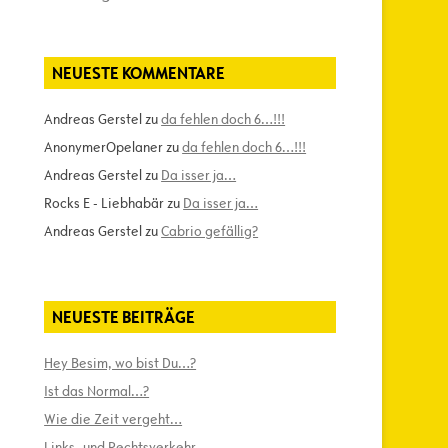
NEUESTE KOMMENTARE
Andreas Gerstel
zu
da fehlen doch 6…!!!
AnonymerOpelaner
zu
da fehlen doch 6…!!!
Andreas Gerstel
zu
Da isser ja…
Rocks E - Liebhabär
zu
Da isser ja…
Andreas Gerstel
zu
Cabrio gefällig?
NEUESTE BEITRÄGE
Hey Besim, wo bist Du…?
Ist das Normal…?
Wie die Zeit vergeht…
Links- und Rechtsverkehr