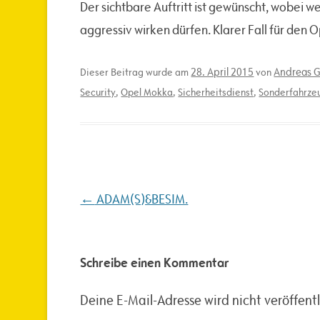
Der sichtbare Auftritt ist gewünscht, wobei 
aggressiv wirken dürfen. Klarer Fall für den 
28. April 2015
Andreas G
Dieser Beitrag wurde am
von
Security
,
Opel Mokka
,
Sicherheitsdienst
,
Sonderfahrze
Beitragsnavigation
←
ADAM(S)&BESIM.
Schreibe einen Kommentar
Deine E-Mail-Adresse wird nicht veröffentl