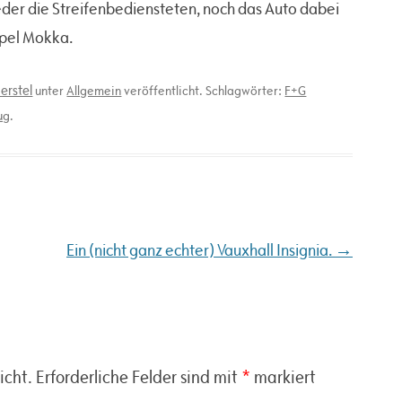
weder die Streifenbediensteten, noch das Auto dabei
Opel Mokka.
erstel
unter
Allgemein
veröffentlicht. Schlagwörter:
F+G
ug
.
→
Ein (nicht ganz echter) Vauxhall Insignia.
icht.
Erforderliche Felder sind mit
*
markiert