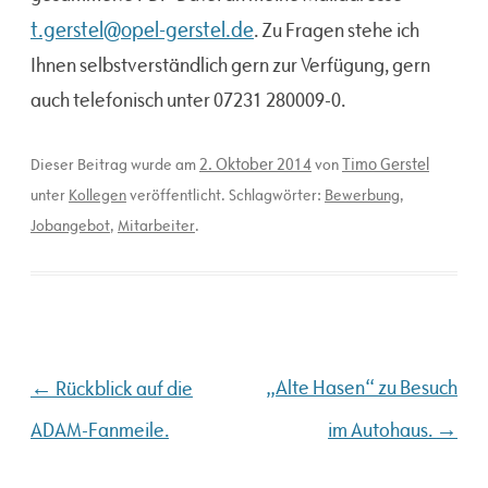
t.gerstel@opel-gerstel.de
. Zu Fragen stehe ich
Ihnen selbstverständlich gern zur Verfügung, gern
auch telefonisch unter 07231 280009-0.
2. Oktober 2014
Timo Gerstel
Dieser Beitrag wurde am
von
unter
Kollegen
veröffentlicht. Schlagwörter:
Bewerbung
,
Jobangebot
,
Mitarbeiter
.
Beitragsnavigation
←
„Alte Hasen“ zu Besuch
Rückblick auf die
→
ADAM-Fanmeile.
im Autohaus.