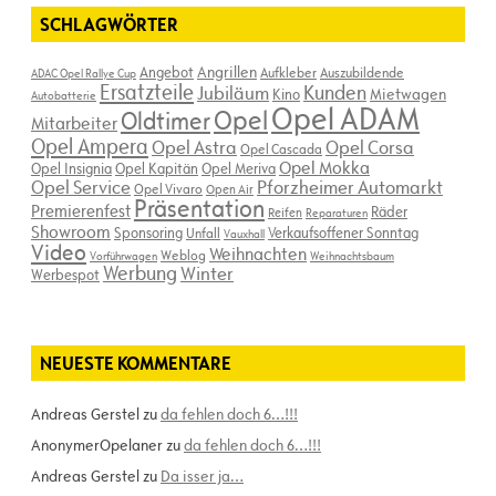
SCHLAGWÖRTER
Angebot
Angrillen
Aufkleber
Auszubildende
ADAC Opel Rallye Cup
Ersatzteile
Kunden
Jubiläum
Kino
Mietwagen
Autobatterie
Opel ADAM
Opel
Oldtimer
Mitarbeiter
Opel Ampera
Opel Astra
Opel Corsa
Opel Cascada
Opel Mokka
Opel Insignia
Opel Kapitän
Opel Meriva
Opel Service
Pforzheimer Automarkt
Opel Vivaro
Open Air
Präsentation
Premierenfest
Räder
Reifen
Reparaturen
Showroom
Sponsoring
Verkaufsoffener Sonntag
Unfall
Vauxhall
Video
Weihnachten
Weblog
Vorführwagen
Weihnachtsbaum
Werbung
Winter
Werbespot
NEUESTE KOMMENTARE
Andreas Gerstel
zu
da fehlen doch 6…!!!
AnonymerOpelaner
zu
da fehlen doch 6…!!!
Andreas Gerstel
zu
Da isser ja…