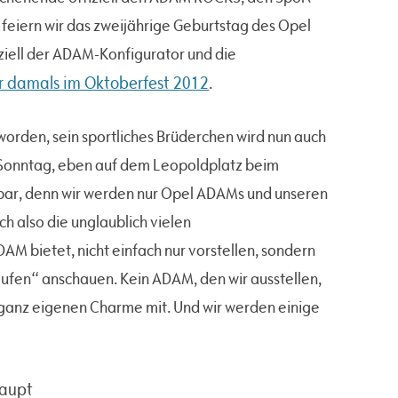
eiern wir das zweijährige Geburtstag des Opel
ziell der ADAM-Konfigurator und die
ir damals im Oktoberfest 2012
.
worden, sein sportliches Brüderchen wird nun auch
en Sonntag, eben auf dem Leopoldplatz beim
tbar, denn wir werden nur Opel ADAMs und unseren
h also die unglaublich vielen
AM bietet, nicht einfach nur vorstellen, sondern
aufen“ anschauen. Kein ADAM, den wir ausstellen,
 ganz eigenen Charme mit. Und wir werden einige
haupt