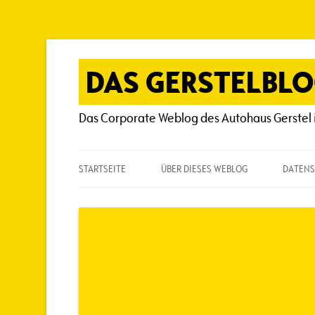
Zum
Inhalt
springen
DAS GERSTELBL
Das Corporate Weblog des Autohaus Gerstel 
STARTSEITE
ÜBER DIESES WEBLOG
DATENS
ÜBER DIESES WEBLOG
HÄUFIG GESTELLTE FRAGEN
SPIELREGELN
AUTOREN