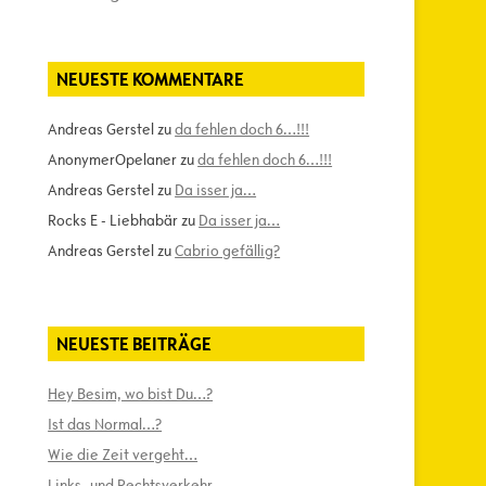
NEUESTE KOMMENTARE
Andreas Gerstel
zu
da fehlen doch 6…!!!
AnonymerOpelaner
zu
da fehlen doch 6…!!!
Andreas Gerstel
zu
Da isser ja…
Rocks E - Liebhabär
zu
Da isser ja…
Andreas Gerstel
zu
Cabrio gefällig?
NEUESTE BEITRÄGE
Hey Besim, wo bist Du…?
Ist das Normal…?
Wie die Zeit vergeht…
Links- und Rechtsverkehr