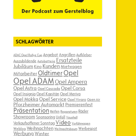
SCHLAGWÖRTER
Angebot
Angrillen
Aufkleber
ADAC Opel Rallye Cup
Ersatzteile
Auszubildende
Autobatterie
Kunden
Jubiläum
Kino
Mietwagen
Opel
Oldtimer
Mitarbeiter
Opel ADAM
Opel Ampera
Opel Astra
Opel Corsa
Opel Cascada
Opel Insignia
Opel Kapitän
Opel Meriva
Opel Service
Opel Mokka
Opel Vivaro
Open Air
Pforzheimer Automarkt
Premierenfest
Präsentation
Räder
Reifen
Reparaturen
Showroom
Sponsoring
Unfall
Vauxhall
Video
Verkaufsoffener Sonntag
Vorführwagen
Weihnachten
Werbespot
Weblog
Weihnachtsbaum
Werbung
Winter