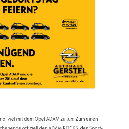
l viel mit dem Opel ADAM zu tun: Zum einen
chenende offiziell den ADAM ROCKS, den Sport-