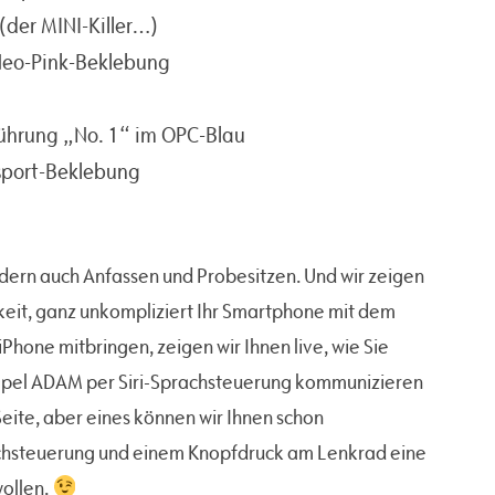
der MINI-Killer…)
Neo-Pink-Beklebung
ührung „No. 1“ im OPC-Blau
sport-Beklebung
ondern auch Anfassen und Probesitzen. Und wir zeigen
eit, ganz unkompliziert Ihr Smartphone mit dem
iPhone mitbringen, zeigen wir Ihnen live, wie Sie
n Opel ADAM per Siri-Sprachsteuerung kommunizieren
Seite, aber eines können wir Ihnen schon
rachsteuerung und einem Knopfdruck am Lenkrad eine
wollen.