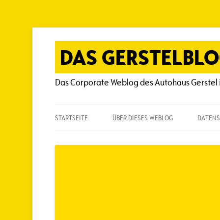
Zum
Inhalt
springen
DAS GERSTELBL
Das Corporate Weblog des Autohaus Gerstel 
STARTSEITE
ÜBER DIESES WEBLOG
DATENS
ÜBER DIESES WEBLOG
HÄUFIG GESTELLTE FRAGEN
SPIELREGELN
AUTOREN