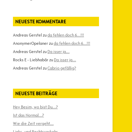
NEUESTE KOMMENTARE
Andreas Gerstel
zu
da fehlen doch 6…!!!
AnonymerOpelaner
zu
da fehlen doch 6…!!!
Andreas Gerstel
zu
Da isser ja…
Rocks E - Liebhabär
zu
Da isser ja…
Andreas Gerstel
zu
Cabrio gefällig?
NEUESTE BEITRÄGE
Hey Besim, wo bist Du…?
Ist das Normal…?
Wie die Zeit vergeht…
Links- und Rechtsverkehr