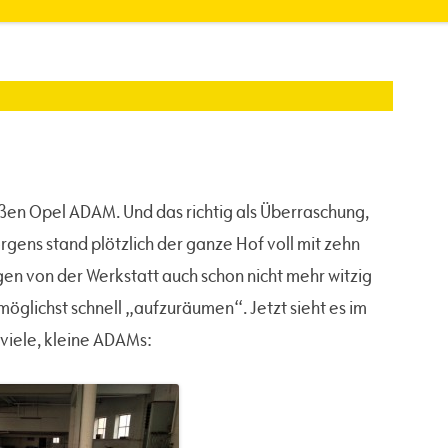
ßen Opel ADAM. Und das richtig als Überraschung,
rgens stand plötzlich der ganze Hof voll mit zehn
n von der Werkstatt auch schon nicht mehr witzig
 möglichst schnell „aufzuräumen“. Jetzt sieht es im
, viele, kleine ADAMs: