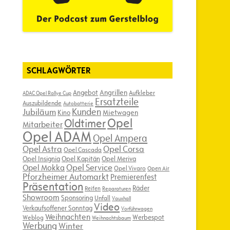
SCHLAGWÖRTER
Angebot
Angrillen
Aufkleber
ADAC Opel Rallye Cup
Ersatzteile
Auszubildende
Autobatterie
Kunden
Jubiläum
Kino
Mietwagen
Opel
Oldtimer
Mitarbeiter
Opel ADAM
Opel Ampera
Opel Astra
Opel Corsa
Opel Cascada
Opel Insignia
Opel Kapitän
Opel Meriva
Opel Service
Opel Mokka
Opel Vivaro
Open Air
Pforzheimer Automarkt
Premierenfest
Präsentation
Räder
Reifen
Reparaturen
Showroom
Sponsoring
Unfall
Vauxhall
Video
Verkaufsoffener Sonntag
Vorführwagen
Weihnachten
Werbespot
Weblog
Weihnachtsbaum
Werbung
Winter