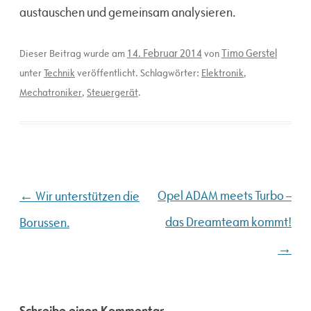
austauschen und gemeinsam analysieren.
14. Februar 2014
Timo Gerstel
Dieser Beitrag wurde am
von
unter
Technik
veröffentlicht. Schlagwörter:
Elektronik
,
Mechatroniker
,
Steuergerät
.
Beitragsnavigation
←
Opel ADAM meets Turbo –
Wir unterstützen die
das Dreamteam kommt!
Borussen.
→
Schreibe einen Kommentar