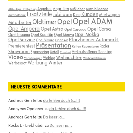
Angebot
Angrillen
Aufkleber
Auszubildende
ADAC Opel Rallye Cup
Ersatzteile
Kunden
Jubiläum
Kino
Mietwagen
Autobatterie
Opel ADAM
Opel
Oldtimer
Mitarbeiter
Opel Ampera
Opel Astra
Opel Corsa
Opel Cascada
Opel Mokka
Opel Insignia
Opel Kapitän
Opel Meriva
Opel Service
Pforzheimer Automarkt
Opel Vivaro
Open Air
Präsentation
Premierenfest
Räder
Reifen
Reparaturen
Showroom
Sponsoring
Verkaufsoffener Sonntag
Unfall
Vauxhall
Video
Weihnachten
Weblog
Vorführwagen
Weihnachtsbaum
Werbung
Winter
Werbespot
NEUESTE KOMMENTARE
Andreas Gerstel
zu
da fehlen doch 6…!!!
AnonymerOpelaner
zu
da fehlen doch 6…!!!
Andreas Gerstel
zu
Da isser ja…
Rocks E - Liebhabär
zu
Da isser ja…