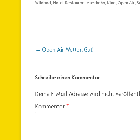
Wildbad
,
Hotel-Restaurant Auerhahn
,
Kino
,
Open Air
,
S
Beitragsnavigation
←
Open-Air-Wetter: Gut!
Schreibe einen Kommentar
Deine E-Mail-Adresse wird nicht veröffentl
Kommentar
*