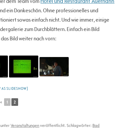
Hotel und Restaurant Auerhahn
ieder dem Team vom
und ein Dankeschön. Ohne professionelles und
ioniert sowas einfach nicht. Und wie immer, einige
ldergalerie zum Durchblättern. Einfach ein Bild
 das Bild weiter nach vorn:
 AS SLIDESHOW]
◄
1
2
unter
Veranstaltungen
veröffentlicht. Schlagwörter:
Bad