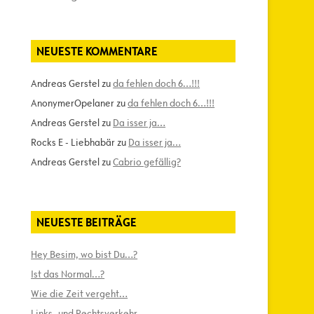
NEUESTE KOMMENTARE
Andreas Gerstel
zu
da fehlen doch 6…!!!
AnonymerOpelaner
zu
da fehlen doch 6…!!!
Andreas Gerstel
zu
Da isser ja…
Rocks E - Liebhabär
zu
Da isser ja…
Andreas Gerstel
zu
Cabrio gefällig?
NEUESTE BEITRÄGE
Hey Besim, wo bist Du…?
Ist das Normal…?
Wie die Zeit vergeht…
Links- und Rechtsverkehr