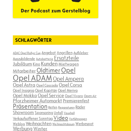
SCHLAGWÖRTER
Angebot
Angrillen
Aufkleber
ADAC Opel Rallye Cup
Ersatzteile
Auszubildende
Autobatterie
Kunden
Jubiläum
Kino
Mietwagen
Opel
Oldtimer
Mitarbeiter
Opel ADAM
Opel Ampera
Opel Astra
Opel Corsa
Opel Cascada
Opel Insignia
Opel Kapitän
Opel Meriva
Opel Service
Opel Mokka
Opel Vivaro
Open Air
Pforzheimer Automarkt
Premierenfest
Präsentation
Räder
Reifen
Reparaturen
Showroom
Sponsoring
Unfall
Vauxhall
Video
Verkaufsoffener Sonntag
Vorführwagen
Weihnachten
Werbespot
Weblog
Weihnachtsbaum
Werbung
Winter