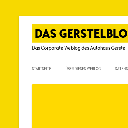
Zum
Inhalt
springen
DAS GERSTELBL
Das Corporate Weblog des Autohaus Gerstel 
STARTSEITE
ÜBER DIESES WEBLOG
DATENS
ÜBER DIESES WEBLOG
HÄUFIG GESTELLTE FRAGEN
SPIELREGELN
AUTOREN