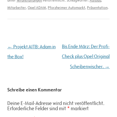
unter
Veranstaltungen
veröffentlicht. Schlagwörter:
Aufbau
,
Mitarbeiter
,
Opel ADAM
,
Pforzheimer Automarkt
,
Präsentation
.
Beitragsnavigation
←
Bis Ende März: Der Profi-
Projekt AITB: Adam in
Check plus Opel Original
the Box!
→
Scheibenwischer.
Schreibe einen Kommentar
Deine E-Mail-Adresse wird nicht veröffentlicht.
Erforderliche Felder sind mit
*
markiert