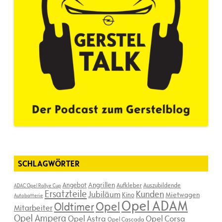
SCHLAGWÖRTER
Angebot
Angrillen
Aufkleber
Auszubildende
ADAC Opel Rallye Cup
Ersatzteile
Kunden
Jubiläum
Kino
Mietwagen
Autobatterie
Opel ADAM
Opel
Oldtimer
Mitarbeiter
Opel Ampera
Opel Astra
Opel Corsa
Opel Cascada