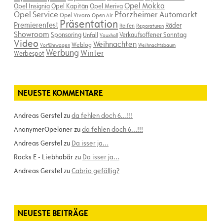
Opel Mokka
Opel Insignia
Opel Kapitän
Opel Meriva
Opel Service
Pforzheimer Automarkt
Opel Vivaro
Open Air
Präsentation
Premierenfest
Räder
Reifen
Reparaturen
Showroom
Sponsoring
Verkaufsoffener Sonntag
Unfall
Vauxhall
Video
Weihnachten
Weblog
Vorführwagen
Weihnachtsbaum
Werbung
Winter
Werbespot
NEUESTE KOMMENTARE
Andreas Gerstel
zu
da fehlen doch 6…!!!
AnonymerOpelaner
zu
da fehlen doch 6…!!!
Andreas Gerstel
zu
Da isser ja…
Rocks E - Liebhabär
zu
Da isser ja…
Andreas Gerstel
zu
Cabrio gefällig?
NEUESTE BEITRÄGE