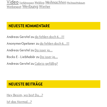
Video
Weihnachten
Weblog
Vorführwagen
Weihnachtsbaum
Werbung
Winter
Werbespot
NEUESTE KOMMENTARE
Andreas Gerstel
zu
da fehlen doch 6…!!!
AnonymerOpelaner
zu
da fehlen doch 6…!!!
Andreas Gerstel
zu
Da isser ja…
Rocks E - Liebhabär
zu
Da isser ja…
Andreas Gerstel
zu
Cabrio gefällig?
NEUESTE BEITRÄGE
Hey Besim, wo bist Du…?
Ist das Normal…?