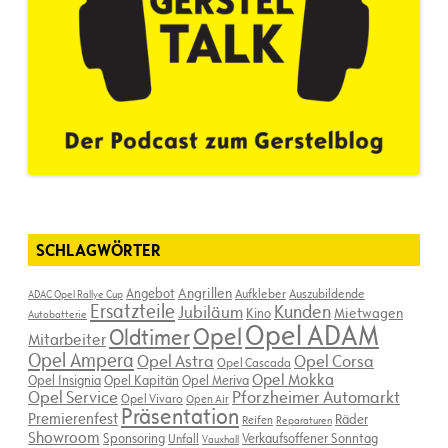
SCHLAGWÖRTER
Angebot
Angrillen
Aufkleber
Auszubildende
ADAC Opel Rallye Cup
Ersatzteile
Kunden
Jubiläum
Kino
Mietwagen
Autobatterie
Opel ADAM
Opel
Oldtimer
Mitarbeiter
Opel Ampera
Opel Astra
Opel Corsa
Opel Cascada
Opel Mokka
Opel Insignia
Opel Kapitän
Opel Meriva
Opel Service
Pforzheimer Automarkt
Opel Vivaro
Open Air
Präsentation
Premierenfest
Räder
Reifen
Reparaturen
Showroom
Sponsoring
Verkaufsoffener Sonntag
Unfall
Vauxhall