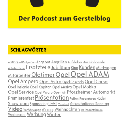
SCHLAGWÖRTER
Angebot
Angrillen
Aufkleber
Auszubildende
ADAC Opel Rallye Cup
Ersatzteile
Kunden
Jubiläum
Kino
Mietwagen
Autobatterie
Opel ADAM
Opel
Oldtimer
Mitarbeiter
Opel Ampera
Opel Astra
Opel Corsa
Opel Cascada
Opel Mokka
Opel Insignia
Opel Kapitän
Opel Meriva
Opel Service
Pforzheimer Automarkt
Opel Vivaro
Open Air
Präsentation
Premierenfest
Räder
Reifen
Reparaturen
Showroom
Sponsoring
Verkaufsoffener Sonntag
Unfall
Vauxhall
Video
Weihnachten
Weblog
Vorführwagen
Weihnachtsbaum
Werbung
Winter
Werbespot