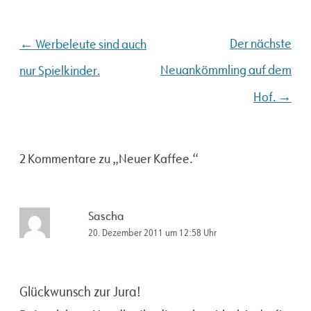
Beitragsnavigation
←
Der nächste
Werbeleute sind auch
Neuankömmling auf dem
nur Spielkinder.
→
Hof.
2 Kommentare zu „
Neuer Kaffee.
“
Sascha
20. Dezember 2011 um 12:58 Uhr
Glückwunsch zur Jura!