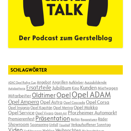
SCHLAGWÖRTER
Angebot
Angrillen
Aufkleber
Auszubildende
ADAC Opel Rallye Cup
Ersatzteile
Kunden
Jubiläum
Kino
Mietwagen
Autobatterie
Opel ADAM
Opel
Oldtimer
Mitarbeiter
Opel Ampera
Opel Astra
Opel Corsa
Opel Cascada
Opel Mokka
Opel Insignia
Opel Kapitän
Opel Meriva
Opel Service
Pforzheimer Automarkt
Opel Vivaro
Open Air
Präsentation
Premierenfest
Räder
Reifen
Reparaturen
Showroom
Sponsoring
Verkaufsoffener Sonntag
Unfall
Vauxhall
Video
Weihnachten
Weblog
Vorführwagen
Weihnachtsbaum