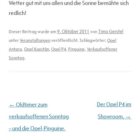
Wetter gut mit uns allen und die Sonne bemühte sich
redlich!
9. Oktober 2011
Timo Gerstel
Dieser Beitrag wurde am
von
unter
Veranstaltungen
veröffentlicht. Schlagwörter:
Opel
Antara
,
Opel Kapitän
,
Opel P4
,
Pinguine
,
Verkaufsoffener
Sonntag
.
Beitragsnavigation
←
Der Opel P4 im
Oldtimer zum
→
verkaufsoffenen Sonntag
Showroom.
– und die Opel-Pinguine.