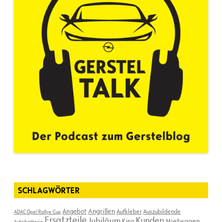
SCHLAGWÖRTER
Angebot
Angrillen
Aufkleber
Auszubildende
ADAC Opel Rallye Cup
Ersatzteile
Kunden
Jubiläum
Kino
Mietwagen
Autobatterie