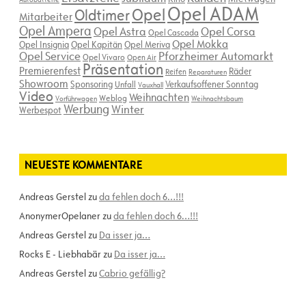
Opel ADAM
Opel
Oldtimer
Mitarbeiter
Opel Ampera
Opel Astra
Opel Corsa
Opel Cascada
Opel Mokka
Opel Insignia
Opel Kapitän
Opel Meriva
Opel Service
Pforzheimer Automarkt
Opel Vivaro
Open Air
Präsentation
Premierenfest
Räder
Reifen
Reparaturen
Showroom
Sponsoring
Verkaufsoffener Sonntag
Unfall
Vauxhall
Video
Weihnachten
Weblog
Vorführwagen
Weihnachtsbaum
Werbung
Winter
Werbespot
NEUESTE KOMMENTARE
Andreas Gerstel
zu
da fehlen doch 6…!!!
AnonymerOpelaner
zu
da fehlen doch 6…!!!
Andreas Gerstel
zu
Da isser ja…
Rocks E - Liebhabär
zu
Da isser ja…
Andreas Gerstel
zu
Cabrio gefällig?