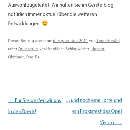
Auswahl zugeleitet. Wir halten Sie im Gerstelblog
natürlich immer aktuell über die weiteren
Entwicklungen.
6. September 2011
Timo Gerstel
Dieser Beitrag wurde am
von
unter
Drumherum
veröffentlicht. Schlagwörter:
Namen
,
Oldtimer
,
Opel P4
.
Beitragsnavigation
←
… und noch eine Torte und
Für Sie werfen wir uns
ein Praxistest des Opel
in den Dreck!
→
Vivaro.