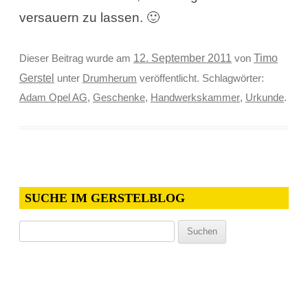
versauern zu lassen. 🙂
Timo
Dieser Beitrag wurde am
12. September 2011
von
Gerstel
unter
Drumherum
veröffentlicht. Schlagwörter:
Adam Opel AG
,
Geschenke
,
Handwerkskammer
,
Urkunde
.
SUCHE IM GERSTELBLOG
Suchen
nach: