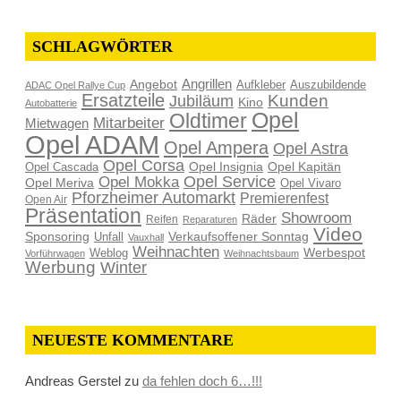
SCHLAGWÖRTER
Angrillen
Angebot
Aufkleber
Auszubildende
ADAC Opel Rallye Cup
Ersatzteile
Kunden
Jubiläum
Kino
Autobatterie
Opel
Oldtimer
Mitarbeiter
Mietwagen
Opel ADAM
Opel Ampera
Opel Astra
Opel Corsa
Opel Insignia
Opel Kapitän
Opel Cascada
Opel Service
Opel Mokka
Opel Meriva
Opel Vivaro
Pforzheimer Automarkt
Premierenfest
Open Air
Präsentation
Showroom
Räder
Reifen
Reparaturen
Video
Sponsoring
Verkaufsoffener Sonntag
Unfall
Vauxhall
Weihnachten
Werbespot
Weblog
Vorführwagen
Weihnachtsbaum
Werbung
Winter
NEUESTE KOMMENTARE
Andreas Gerstel
zu
da fehlen doch 6…!!!