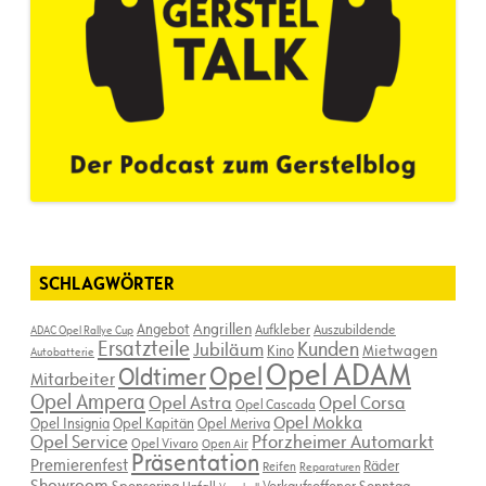
SCHLAGWÖRTER
Angebot
Angrillen
Aufkleber
Auszubildende
ADAC Opel Rallye Cup
Ersatzteile
Kunden
Jubiläum
Kino
Mietwagen
Autobatterie
Opel ADAM
Opel
Oldtimer
Mitarbeiter
Opel Ampera
Opel Astra
Opel Corsa
Opel Cascada
Opel Mokka
Opel Insignia
Opel Kapitän
Opel Meriva
Opel Service
Pforzheimer Automarkt
Opel Vivaro
Open Air
Präsentation
Premierenfest
Räder
Reifen
Reparaturen
Showroom
Sponsoring
Verkaufsoffener Sonntag
Unfall