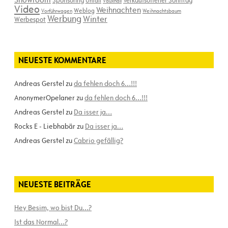
Vauxhall
Video
Weihnachten
Weblog
Vorführwagen
Weihnachtsbaum
Werbung
Winter
Werbespot
NEUESTE KOMMENTARE
Andreas Gerstel
zu
da fehlen doch 6…!!!
AnonymerOpelaner
zu
da fehlen doch 6…!!!
Andreas Gerstel
zu
Da isser ja…
Rocks E - Liebhabär
zu
Da isser ja…
Andreas Gerstel
zu
Cabrio gefällig?
NEUESTE BEITRÄGE
Hey Besim, wo bist Du…?
Ist das Normal…?