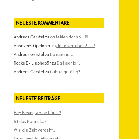
NEUESTE KOMMENTARE
Andreas Gerstel
zu
da fehlen doch 6…!!!
AnonymerOpelaner
zu
da fehlen doch 6…!!!
Andreas Gerstel
zu
Da isser ja…
Rocks E - Liebhabär
zu
Da isser ja…
Andreas Gerstel
zu
Cabrio gefällig?
NEUESTE BEITRÄGE
Hey Besim, wo bist Du…?
Ist das Normal…?
Wie die Zeit vergeht…
Links- und Rechtsverkehr