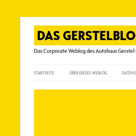
Zum
Inhalt
springen
DAS GERSTELBL
Das Corporate Weblog des Autohaus Gerstel 
STARTSEITE
ÜBER DIESES WEBLOG
DATENS
ÜBER DIESES WEBLOG
HÄUFIG GESTELLTE FRAGEN
SPIELREGELN
AUTOREN