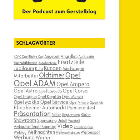
SCHLAGWÖRTER
Angebot
Angrillen
Aufkleber
ADAC Opel Rallye Cup
Ersatzteile
Auszubildende
Autobatterie
Kunden
Jubiläum
Kino
Mietwagen
Opel
Oldtimer
Mitarbeiter
Opel ADAM
Opel Ampera
Opel Astra
Opel Corsa
Opel Cascada
Opel Insignia
Opel Kapitän
Opel Meriva
Opel Service
Opel Mokka
Opel Vivaro
Open Air
Pforzheimer Automarkt
Premierenfest
Präsentation
Räder
Reifen
Reparaturen
Showroom
Sponsoring
Unfall
Vauxhall
Video
Verkaufsoffener Sonntag
Vorführwagen
Weihnachten
Werbespot
Weblog
Weihnachtsbaum
Werbung
Winter