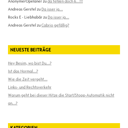
AnonymerOpelaner
zu
da fehlen doch 6…!!!
Andreas Gerstel
zu
Da isser ja…
Rocks E - Liebhabär
zu
Da isser ja…
Andreas Gerstel
zu
Cabrio gefällig?
NEUESTE BEITRÄGE
Hey Besim, wo bist Du…?
Ist das Normal…?
Wie die Zeit vergeht…
Links- und Rechtsverkehr
Warum geht bei dieser Hitze die Start/Stopp-Automatik nicht
an…?
KATEGORIEN