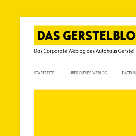
Zum
Inhalt
springen
DAS GERSTELBL
Das Corporate Weblog des Autohaus Gerstel 
STARTSEITE
ÜBER DIESES WEBLOG
DATENS
ÜBER DIESES WEBLOG
HÄUFIG GESTELLTE FRAGEN
SPIELREGELN
AUTOREN