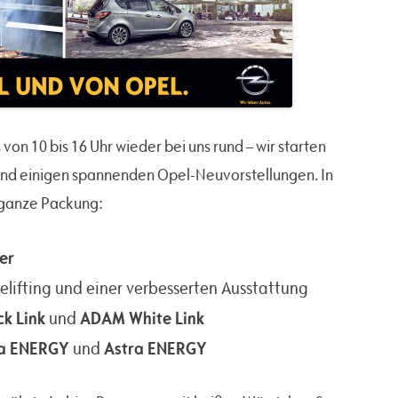
n 10 bis 16 Uhr wieder bei uns rund – wir starten
und einigen spannenden Opel-Neuvorstellungen. In
 ganze Packung:
er
lifting und einer verbesserten Ausstattung
k Link
ADAM White Link
und
a ENERGY
Astra ENERGY
und