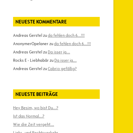
NEUESTE KOMMENTARE
Andreas Gerstel
zu
da fehlen doch 6…!!!
AnonymerOpelaner
zu
da fehlen doch 6…!!!
Andreas Gerstel
zu
Da isser ja…
Rocks E - Liebhabär
zu
Da isser ja…
Andreas Gerstel
zu
Cabrio gefällig?
NEUESTE BEITRÄGE
Hey Besim, wo bist Du…?
Ist das Normal…?
Wie die Zeit vergeht…
Links- und Rechtsverkehr