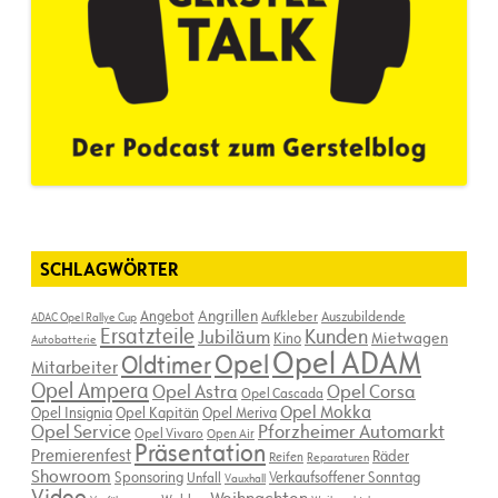
SCHLAGWÖRTER
Angebot
Angrillen
Aufkleber
Auszubildende
ADAC Opel Rallye Cup
Ersatzteile
Kunden
Jubiläum
Kino
Mietwagen
Autobatterie
Opel ADAM
Opel
Oldtimer
Mitarbeiter
Opel Ampera
Opel Astra
Opel Corsa
Opel Cascada
Opel Mokka
Opel Insignia
Opel Kapitän
Opel Meriva
Opel Service
Pforzheimer Automarkt
Opel Vivaro
Open Air
Präsentation
Premierenfest
Räder
Reifen
Reparaturen
Showroom
Sponsoring
Verkaufsoffener Sonntag
Unfall
Vauxhall
Video