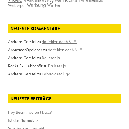
Weihnachten
Weblog
Vorführwagen
Weihnachtsbaum
Werbung
Winter
Werbespot
NEUESTE KOMMENTARE
Andreas Gerstel
zu
da fehlen doch 6…!!!
AnonymerOpelaner
zu
da fehlen doch 6…!!!
Andreas Gerstel
zu
Da isser ja…
Rocks E - Liebhabär
zu
Da isser ja…
Andreas Gerstel
zu
Cabrio gefällig?
NEUESTE BEITRÄGE
Hey Besim, wo bist Du…?
Ist das Normal…?
Wie die Zeit vergeht…