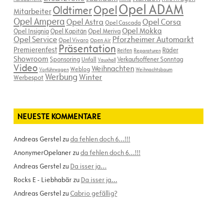
Opel ADAM
Opel
Oldtimer
Mitarbeiter
Opel Ampera
Opel Astra
Opel Corsa
Opel Cascada
Opel Mokka
Opel Insignia
Opel Kapitän
Opel Meriva
Opel Service
Pforzheimer Automarkt
Opel Vivaro
Open Air
Präsentation
Premierenfest
Räder
Reifen
Reparaturen
Showroom
Sponsoring
Verkaufsoffener Sonntag
Unfall
Vauxhall
Video
Weihnachten
Weblog
Vorführwagen
Weihnachtsbaum
Werbung
Winter
Werbespot
NEUESTE KOMMENTARE
Andreas Gerstel
zu
da fehlen doch 6…!!!
AnonymerOpelaner
zu
da fehlen doch 6…!!!
Andreas Gerstel
zu
Da isser ja…
Rocks E - Liebhabär
zu
Da isser ja…
Andreas Gerstel
zu
Cabrio gefällig?