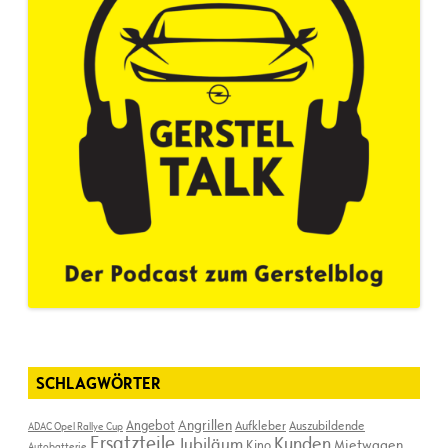
SCHLAGWÖRTER
Angebot
Angrillen
Aufkleber
Auszubildende
ADAC Opel Rallye Cup
Ersatzteile
Kunden
Jubiläum
Kino
Mietwagen
Autobatterie