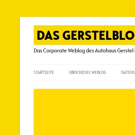
Zum
Inhalt
springen
DAS GERSTELBL
Das Corporate Weblog des Autohaus Gerstel 
STARTSEITE
ÜBER DIESES WEBLOG
DATENS
ÜBER DIESES WEBLOG
HÄUFIG GESTELLTE FRAGEN
SPIELREGELN
AUTOREN