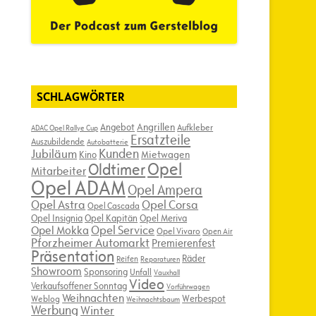
SCHLAGWÖRTER
Angebot
Angrillen
Aufkleber
ADAC Opel Rallye Cup
Ersatzteile
Auszubildende
Autobatterie
Kunden
Jubiläum
Kino
Mietwagen
Opel
Oldtimer
Mitarbeiter
Opel ADAM
Opel Ampera
Opel Astra
Opel Corsa
Opel Cascada
Opel Insignia
Opel Kapitän
Opel Meriva
Opel Service
Opel Mokka
Opel Vivaro
Open Air
Pforzheimer Automarkt
Premierenfest
Präsentation
Räder
Reifen
Reparaturen
Showroom
Sponsoring
Unfall
Vauxhall
Video
Verkaufsoffener Sonntag
Vorführwagen
Weihnachten
Werbespot
Weblog
Weihnachtsbaum
Werbung
Winter