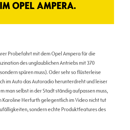
IM OPEL AMPERA.
 ihrer Probefahrt mit dem Opel Ampera für die
ination des unglaublichen Antriebs mit 370
ondern spüren muss). Oder sehr so flüsterleise
ch im Auto das Autoradio herunterdreht und leiser
em man selbst in der Stadt ständig aufpassen muss,
h Karoline Herfurth gelegentlich im Video nicht tut
 Zufälligkeiten, sondern echte Produktfeatures des