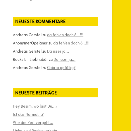
NEUESTE KOMMENTARE
Andreas Gerstel
zu
da fehlen doch 6…!!!
AnonymerOpelaner
zu
da fehlen doch 6…!!!
Andreas Gerstel
zu
Da isser ja…
Rocks E - Liebhabär
zu
Da isser ja…
Andreas Gerstel
zu
Cabrio gefällig?
NEUESTE BEITRÄGE
Hey Besim, wo bist Du…?
Ist das Normal…?
Wie die Zeit vergeht…
Links- und Rechtsverkehr