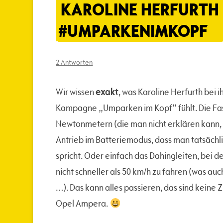
KAROLINE HERFURTH 
#UMPARKENIMKOPF
2 Antworten
exakt
Wir wissen
, was Karoline Herfurth bei
Kampagne „Umparken im Kopf“ fühlt. Die Fasz
Newtonmetern (die man nicht erklären kann, s
Antrieb im Batteriemodus, dass man tatsächli
spricht. Oder einfach das Dahingleiten, bei d
nicht schneller als 50 km/h zu fahren (was auc
…). Das kann alles passieren, das sind keine
Opel Ampera.