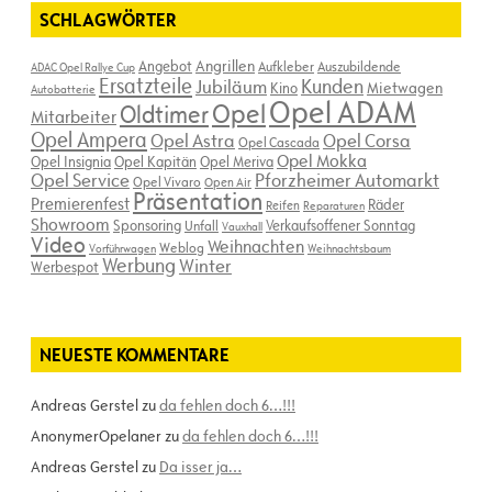
SCHLAGWÖRTER
Angebot
Angrillen
Aufkleber
Auszubildende
ADAC Opel Rallye Cup
Ersatzteile
Kunden
Jubiläum
Kino
Mietwagen
Autobatterie
Opel ADAM
Opel
Oldtimer
Mitarbeiter
Opel Ampera
Opel Astra
Opel Corsa
Opel Cascada
Opel Mokka
Opel Insignia
Opel Kapitän
Opel Meriva
Opel Service
Pforzheimer Automarkt
Opel Vivaro
Open Air
Präsentation
Premierenfest
Räder
Reifen
Reparaturen
Showroom
Sponsoring
Verkaufsoffener Sonntag
Unfall
Vauxhall
Video
Weihnachten
Weblog
Vorführwagen
Weihnachtsbaum
Werbung
Winter
Werbespot
NEUESTE KOMMENTARE
Andreas Gerstel
zu
da fehlen doch 6…!!!
AnonymerOpelaner
zu
da fehlen doch 6…!!!
Andreas Gerstel
zu
Da isser ja…