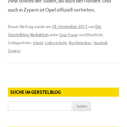
zwar sowohl der Süden, als auch der Norden. Und
auch in Zypern ist Opel offiziell vertreten.
18. November 2013
Die
Dieser Beitrag wurde am
von
Gerstelblog-Redaktion
unter
Eine Frage
veröffentlicht.
Schlagwörter:
Irland
,
Linksverkehr
,
Rechtslenker
,
Vauxhall
,
Zypern
.
SUCHE IM GERSTELBLOG
Suchen
nach: