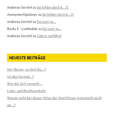
Andreas Gerstel
zu
da fehlen doch 6…!!!
AnonymerOpelaner
zu
da fehlen doch 6…!!!
Andreas Gerstel
zu
Da isser ja…
Rocks E - Liebhabär
zu
Da isser ja…
Andreas Gerstel
zu
Cabrio gefällig?
NEUESTE BEITRÄGE
Hey Besim, wo bist Du…?
Ist das Normal…?
Wie die Zeit vergeht…
Links- und Rechtsverkehr
Warum geht bei dieser Hitze die Start/Stopp-Automatik nicht
an…?