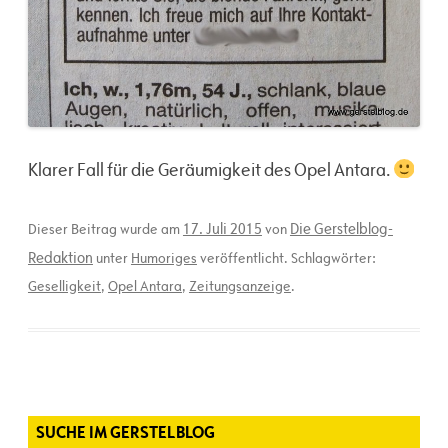
Klarer Fall für die Geräumigkeit des Opel Antara.
17. Juli 2015
Die Gerstelblog-
Dieser Beitrag wurde am
von
Redaktion
unter
Humoriges
veröffentlicht. Schlagwörter:
Geselligkeit
,
Opel Antara
,
Zeitungsanzeige
.
SUCHE IM GERSTELBLOG