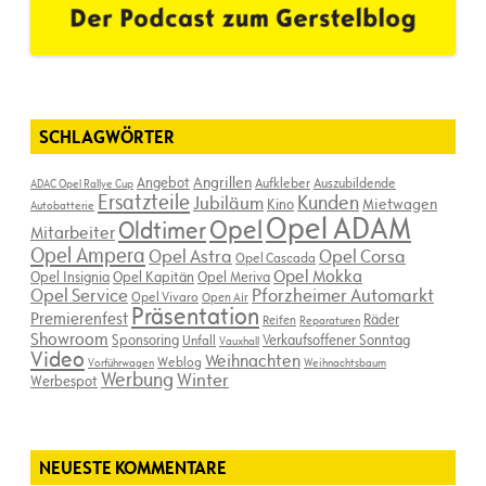
SCHLAGWÖRTER
Angebot
Angrillen
Aufkleber
Auszubildende
ADAC Opel Rallye Cup
Ersatzteile
Kunden
Jubiläum
Kino
Mietwagen
Autobatterie
Opel ADAM
Opel
Oldtimer
Mitarbeiter
Opel Ampera
Opel Astra
Opel Corsa
Opel Cascada
Opel Mokka
Opel Insignia
Opel Kapitän
Opel Meriva
Opel Service
Pforzheimer Automarkt
Opel Vivaro
Open Air
Präsentation
Premierenfest
Räder
Reifen
Reparaturen
Showroom
Sponsoring
Verkaufsoffener Sonntag
Unfall
Vauxhall
Video
Weihnachten
Weblog
Vorführwagen
Weihnachtsbaum
Werbung
Winter
Werbespot
NEUESTE KOMMENTARE