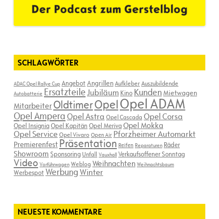
SCHLAGWÖRTER
Angebot
Angrillen
Aufkleber
Auszubildende
ADAC Opel Rallye Cup
Ersatzteile
Kunden
Jubiläum
Kino
Mietwagen
Autobatterie
Opel ADAM
Opel
Oldtimer
Mitarbeiter
Opel Ampera
Opel Astra
Opel Corsa
Opel Cascada
Opel Mokka
Opel Insignia
Opel Kapitän
Opel Meriva
Opel Service
Pforzheimer Automarkt
Opel Vivaro
Open Air
Präsentation
Premierenfest
Räder
Reifen
Reparaturen
Showroom
Sponsoring
Verkaufsoffener Sonntag
Unfall
Vauxhall
Video
Weihnachten
Weblog
Vorführwagen
Weihnachtsbaum
Werbung
Winter
Werbespot
NEUESTE KOMMENTARE