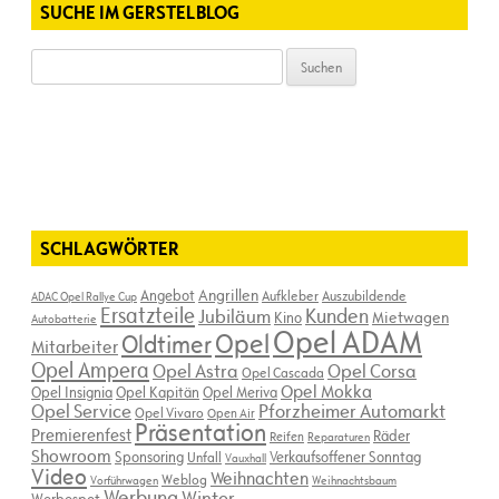
SUCHE IM GERSTELBLOG
Suchen
nach:
SCHLAGWÖRTER
Angebot
Angrillen
Aufkleber
Auszubildende
ADAC Opel Rallye Cup
Ersatzteile
Kunden
Jubiläum
Kino
Mietwagen
Autobatterie
Opel ADAM
Opel
Oldtimer
Mitarbeiter
Opel Ampera
Opel Astra
Opel Corsa
Opel Cascada
Opel Mokka
Opel Insignia
Opel Kapitän
Opel Meriva
Opel Service
Pforzheimer Automarkt
Opel Vivaro
Open Air
Präsentation
Premierenfest
Räder
Reifen
Reparaturen
Showroom
Sponsoring
Verkaufsoffener Sonntag
Unfall
Vauxhall
Video
Weihnachten
Weblog
Vorführwagen
Weihnachtsbaum
Werbung
Winter