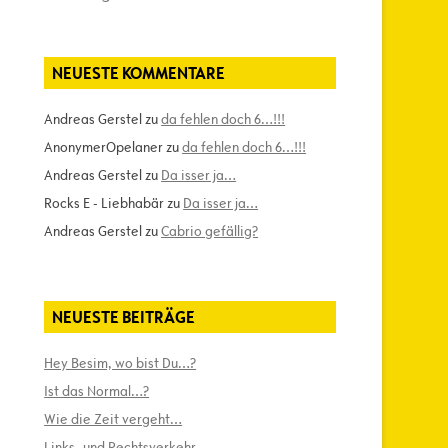
NEUESTE KOMMENTARE
Andreas Gerstel
zu
da fehlen doch 6…!!!
AnonymerOpelaner
zu
da fehlen doch 6…!!!
Andreas Gerstel
zu
Da isser ja…
Rocks E - Liebhabär
zu
Da isser ja…
Andreas Gerstel
zu
Cabrio gefällig?
NEUESTE BEITRÄGE
Hey Besim, wo bist Du…?
Ist das Normal…?
Wie die Zeit vergeht…
Links- und Rechtsverkehr