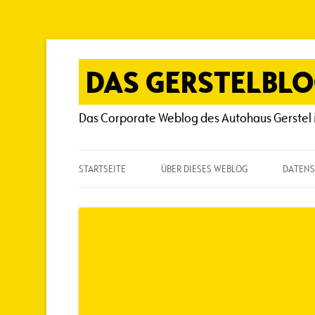
Zum
Inhalt
springen
DAS GERSTELBL
Das Corporate Weblog des Autohaus Gerstel 
STARTSEITE
ÜBER DIESES WEBLOG
DATENS
ÜBER DIESES WEBLOG
HÄUFIG GESTELLTE FRAGEN
SPIELREGELN
AUTOREN