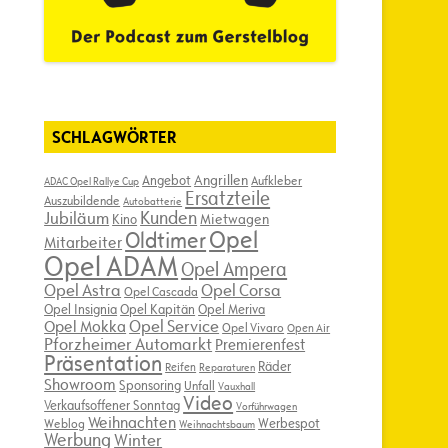
SCHLAGWÖRTER
Angebot
Angrillen
Aufkleber
ADAC Opel Rallye Cup
Ersatzteile
Auszubildende
Autobatterie
Kunden
Jubiläum
Kino
Mietwagen
Opel
Oldtimer
Mitarbeiter
Opel ADAM
Opel Ampera
Opel Astra
Opel Corsa
Opel Cascada
Opel Insignia
Opel Kapitän
Opel Meriva
Opel Service
Opel Mokka
Opel Vivaro
Open Air
Pforzheimer Automarkt
Premierenfest
Präsentation
Räder
Reifen
Reparaturen
Showroom
Sponsoring
Unfall
Vauxhall
Video
Verkaufsoffener Sonntag
Vorführwagen
Weihnachten
Werbespot
Weblog
Weihnachtsbaum
Werbung
Winter