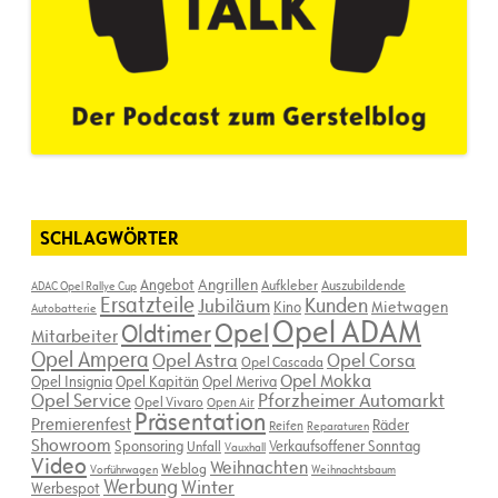
SCHLAGWÖRTER
Angebot
Angrillen
Aufkleber
Auszubildende
ADAC Opel Rallye Cup
Ersatzteile
Kunden
Jubiläum
Kino
Mietwagen
Autobatterie
Opel ADAM
Opel
Oldtimer
Mitarbeiter
Opel Ampera
Opel Astra
Opel Corsa
Opel Cascada
Opel Mokka
Opel Insignia
Opel Kapitän
Opel Meriva
Opel Service
Pforzheimer Automarkt
Opel Vivaro
Open Air
Präsentation
Premierenfest
Räder
Reifen
Reparaturen
Showroom
Sponsoring
Verkaufsoffener Sonntag
Unfall
Vauxhall
Video
Weihnachten
Weblog
Vorführwagen
Weihnachtsbaum
Werbung
Winter
Werbespot