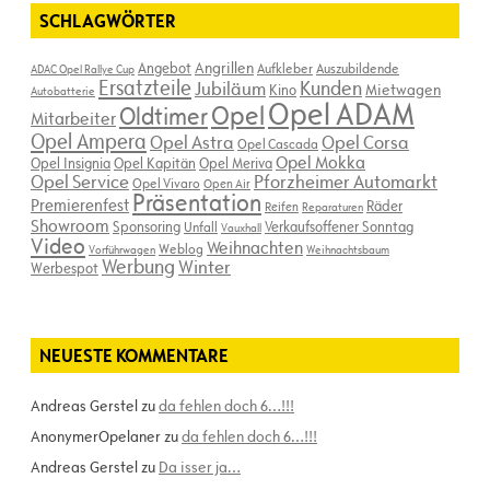
SCHLAGWÖRTER
Angebot
Angrillen
Aufkleber
Auszubildende
ADAC Opel Rallye Cup
Ersatzteile
Kunden
Jubiläum
Kino
Mietwagen
Autobatterie
Opel ADAM
Opel
Oldtimer
Mitarbeiter
Opel Ampera
Opel Astra
Opel Corsa
Opel Cascada
Opel Mokka
Opel Insignia
Opel Kapitän
Opel Meriva
Opel Service
Pforzheimer Automarkt
Opel Vivaro
Open Air
Präsentation
Premierenfest
Räder
Reifen
Reparaturen
Showroom
Sponsoring
Verkaufsoffener Sonntag
Unfall
Vauxhall
Video
Weihnachten
Weblog
Vorführwagen
Weihnachtsbaum
Werbung
Winter
Werbespot
NEUESTE KOMMENTARE
Andreas Gerstel
zu
da fehlen doch 6…!!!
AnonymerOpelaner
zu
da fehlen doch 6…!!!
Andreas Gerstel
zu
Da isser ja…