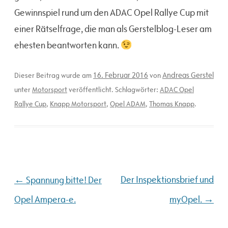
Gewinnspiel rund um den ADAC Opel Rallye Cup mit
einer Rätselfrage, die man als Gerstelblog-Leser am
ehesten beantworten kann.
16. Februar 2016
Andreas Gerstel
Dieser Beitrag wurde am
von
unter
Motorsport
veröffentlicht. Schlagwörter:
ADAC Opel
Rallye Cup
,
Knapp Motorsport
,
Opel ADAM
,
Thomas Knapp
.
Beitragsnavigation
←
Der Inspektionsbrief und
Spannung bitte! Der
→
Opel Ampera-e.
myOpel.