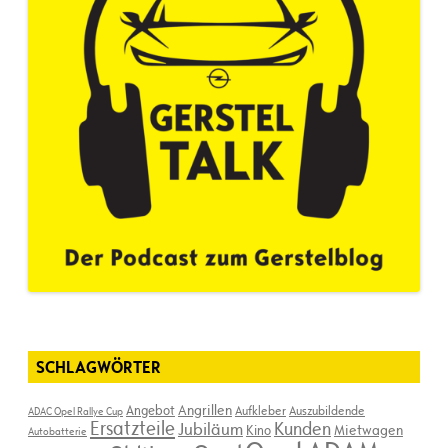
SCHLAGWÖRTER
Angebot
Angrillen
Aufkleber
Auszubildende
ADAC Opel Rallye Cup
Ersatzteile
Kunden
Jubiläum
Kino
Mietwagen
Autobatterie