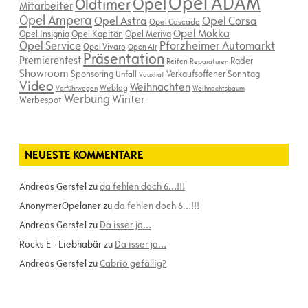
Opel ADAM
Opel
Oldtimer
Mitarbeiter
Opel Ampera
Opel Astra
Opel Corsa
Opel Cascada
Opel Mokka
Opel Insignia
Opel Kapitän
Opel Meriva
Opel Service
Pforzheimer Automarkt
Opel Vivaro
Open Air
Präsentation
Premierenfest
Räder
Reifen
Reparaturen
Showroom
Sponsoring
Verkaufsoffener Sonntag
Unfall
Vauxhall
Video
Weihnachten
Weblog
Vorführwagen
Weihnachtsbaum
Werbung
Winter
Werbespot
NEUESTE KOMMENTARE
Andreas Gerstel
zu
da fehlen doch 6…!!!
AnonymerOpelaner
zu
da fehlen doch 6…!!!
Andreas Gerstel
zu
Da isser ja…
Rocks E - Liebhabär
zu
Da isser ja…
Andreas Gerstel
zu
Cabrio gefällig?