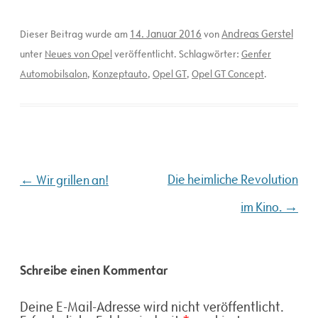
14. Januar 2016
Andreas Gerstel
Dieser Beitrag wurde am
von
unter
Neues von Opel
veröffentlicht. Schlagwörter:
Genfer
Automobilsalon
,
Konzeptauto
,
Opel GT
,
Opel GT Concept
.
Beitragsnavigation
←
Die heimliche Revolution
Wir grillen an!
→
im Kino.
Schreibe einen Kommentar
Deine E-Mail-Adresse wird nicht veröffentlicht.