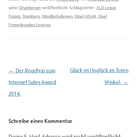
unter
Drumherum
veröffentlicht. Schlagwörter:
ALD Lease
Finanz
,
Hamburg
,
Händlerkollegen
,
Opel ADAM
,
Opel
Firmenkunden Leasing
.
Beitragsnavigation
←
Glück im Unglück im Toten
Der Roadtrip zum
→
Internet Sales Award
Winkel.
2014.
Schreibe einen Kommentar
Deine E-Mail-Adresse wird nicht veröffentlicht.