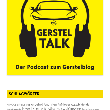
SCHLAGWÖRTER
Angebot
Angrillen
Aufkleber
Auszubildende
ADAC Opel Rallye Cup
Ersatzteile
Kunden
Jubiläum
Kino
Mietwagen
Autobatterie