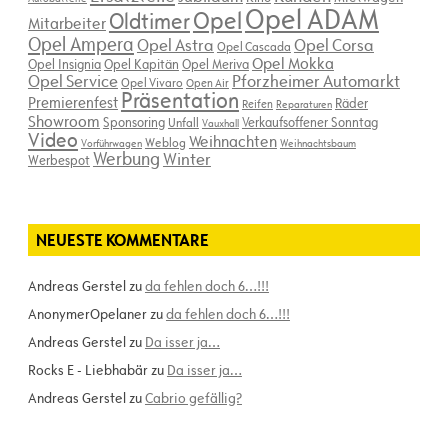
Opel ADAM
Opel
Oldtimer
Mitarbeiter
Opel Ampera
Opel Astra
Opel Corsa
Opel Cascada
Opel Mokka
Opel Insignia
Opel Kapitän
Opel Meriva
Opel Service
Pforzheimer Automarkt
Opel Vivaro
Open Air
Präsentation
Premierenfest
Räder
Reifen
Reparaturen
Showroom
Sponsoring
Verkaufsoffener Sonntag
Unfall
Vauxhall
Video
Weihnachten
Weblog
Vorführwagen
Weihnachtsbaum
Werbung
Winter
Werbespot
NEUESTE KOMMENTARE
Andreas Gerstel
zu
da fehlen doch 6…!!!
AnonymerOpelaner
zu
da fehlen doch 6…!!!
Andreas Gerstel
zu
Da isser ja…
Rocks E - Liebhabär
zu
Da isser ja…
Andreas Gerstel
zu
Cabrio gefällig?