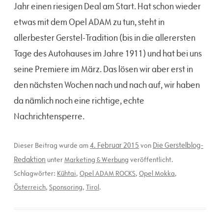
Jahr einen riesigen Deal am Start. Hat schon wieder
etwas mit dem Opel ADAM zu tun, steht in
allerbester Gerstel-Tradition (bis in die allerersten
Tage des Autohauses im Jahre 1911) und hat bei uns
seine Premiere im März. Das lösen wir aber erst in
den nächsten Wochen nach und nach auf, wir haben
da nämlich noch eine richtige, echte
Nachrichtensperre.
4. Februar 2015
Die Gerstelblog-
Dieser Beitrag wurde am
von
Redaktion
unter
Marketing & Werbung
veröffentlicht.
Schlagwörter:
Kühtai
,
Opel ADAM ROCKS
,
Opel Mokka
,
Österreich
,
Sponsoring
,
Tirol
.