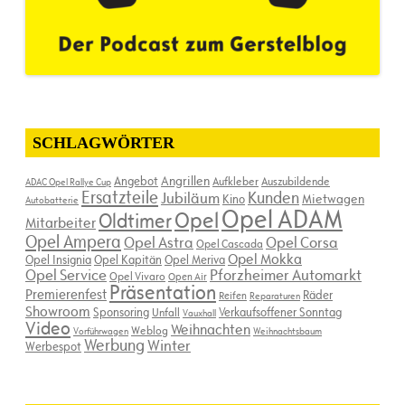
SCHLAGWÖRTER
Angebot
Angrillen
Aufkleber
Auszubildende
ADAC Opel Rallye Cup
Ersatzteile
Kunden
Jubiläum
Kino
Mietwagen
Autobatterie
Opel ADAM
Opel
Oldtimer
Mitarbeiter
Opel Ampera
Opel Astra
Opel Corsa
Opel Cascada
Opel Mokka
Opel Insignia
Opel Kapitän
Opel Meriva
Opel Service
Pforzheimer Automarkt
Opel Vivaro
Open Air
Präsentation
Premierenfest
Räder
Reifen
Reparaturen
Showroom
Sponsoring
Verkaufsoffener Sonntag
Unfall
Vauxhall
Video
Weihnachten
Weblog
Vorführwagen
Weihnachtsbaum
Werbung
Winter
Werbespot