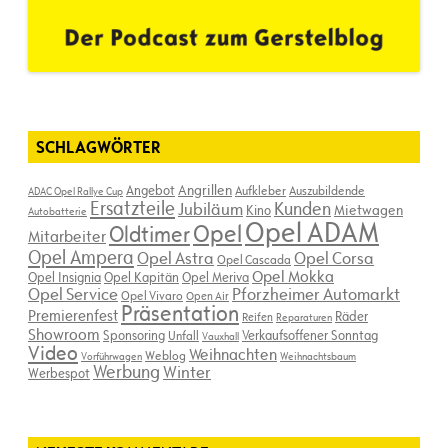
SCHLAGWÖRTER
Angebot
Angrillen
Aufkleber
Auszubildende
ADAC Opel Rallye Cup
Ersatzteile
Kunden
Jubiläum
Kino
Mietwagen
Autobatterie
Opel ADAM
Opel
Oldtimer
Mitarbeiter
Opel Ampera
Opel Astra
Opel Corsa
Opel Cascada
Opel Mokka
Opel Insignia
Opel Kapitän
Opel Meriva
Opel Service
Pforzheimer Automarkt
Opel Vivaro
Open Air
Präsentation
Premierenfest
Räder
Reifen
Reparaturen
Showroom
Sponsoring
Verkaufsoffener Sonntag
Unfall
Vauxhall
Video
Weihnachten
Weblog
Vorführwagen
Weihnachtsbaum
Werbung
Winter
Werbespot