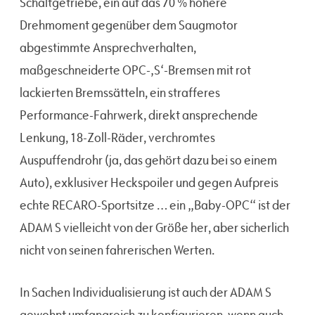
Schaltgetriebe, ein auf das 70 % höhere
Drehmoment gegenüber dem Saugmotor
abgestimmte Ansprechverhalten,
maßgeschneiderte OPC-‚S‘-Bremsen mit rot
lackierten Bremssätteln, ein strafferes
Performance-Fahrwerk, direkt ansprechende
Lenkung, 18-Zoll-Räder, verchromtes
Auspuffendrohr (ja, das gehört dazu bei so einem
Auto), exklusiver Heckspoiler und gegen Aufpreis
echte RECARO-Sportsitze … ein „Baby-OPC“ ist der
ADAM S vielleicht von der Größe her, aber sicherlich
nicht von seinen fahrerischen Werten.
In Sachen Individualisierung ist auch der ADAM S
gewohnt umfangreich zu konfigurieren, wenn auch