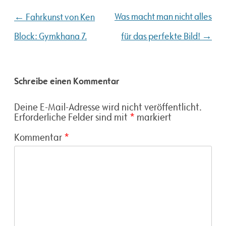
Beitragsnavigation
←
Was macht man nicht alles
Fahrkunst von Ken
→
Block: Gymkhana 7.
für das perfekte Bild!
Schreibe einen Kommentar
Deine E-Mail-Adresse wird nicht veröffentlicht.
Erforderliche Felder sind mit
*
markiert
Kommentar
*