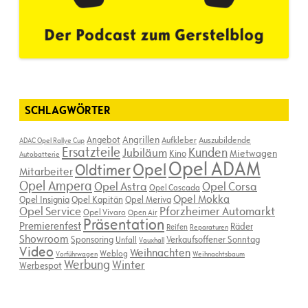
SCHLAGWÖRTER
Angebot
Angrillen
Aufkleber
Auszubildende
ADAC Opel Rallye Cup
Ersatzteile
Kunden
Jubiläum
Kino
Mietwagen
Autobatterie
Opel ADAM
Opel
Oldtimer
Mitarbeiter
Opel Ampera
Opel Astra
Opel Corsa
Opel Cascada
Opel Mokka
Opel Insignia
Opel Kapitän
Opel Meriva
Opel Service
Pforzheimer Automarkt
Opel Vivaro
Open Air
Präsentation
Premierenfest
Räder
Reifen
Reparaturen
Showroom
Sponsoring
Verkaufsoffener Sonntag
Unfall
Vauxhall
Video
Weihnachten
Weblog
Vorführwagen
Weihnachtsbaum
Werbung
Winter
Werbespot