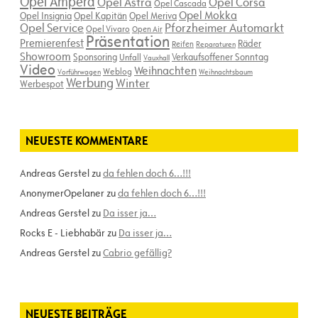
Opel Ampera
Opel Astra
Opel Corsa
Opel Cascada
Opel Mokka
Opel Insignia
Opel Kapitän
Opel Meriva
Opel Service
Pforzheimer Automarkt
Opel Vivaro
Open Air
Präsentation
Premierenfest
Räder
Reifen
Reparaturen
Showroom
Sponsoring
Verkaufsoffener Sonntag
Unfall
Vauxhall
Video
Weihnachten
Weblog
Vorführwagen
Weihnachtsbaum
Werbung
Winter
Werbespot
NEUESTE KOMMENTARE
Andreas Gerstel
zu
da fehlen doch 6…!!!
AnonymerOpelaner
zu
da fehlen doch 6…!!!
Andreas Gerstel
zu
Da isser ja…
Rocks E - Liebhabär
zu
Da isser ja…
Andreas Gerstel
zu
Cabrio gefällig?
NEUESTE BEITRÄGE