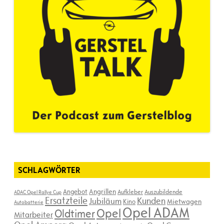
SCHLAGWÖRTER
Angebot
Angrillen
Aufkleber
Auszubildende
ADAC Opel Rallye Cup
Ersatzteile
Kunden
Jubiläum
Kino
Mietwagen
Autobatterie
Opel ADAM
Opel
Oldtimer
Mitarbeiter