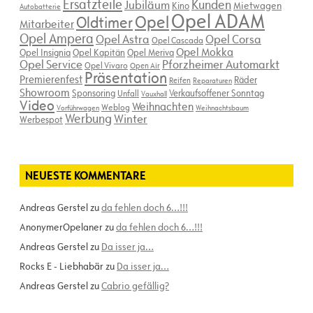
Ersatzteile
Kunden
Jubiläum
Kino
Mietwagen
Autobatterie
Opel ADAM
Opel
Oldtimer
Mitarbeiter
Opel Ampera
Opel Astra
Opel Corsa
Opel Cascada
Opel Mokka
Opel Insignia
Opel Kapitän
Opel Meriva
Opel Service
Pforzheimer Automarkt
Opel Vivaro
Open Air
Präsentation
Premierenfest
Räder
Reifen
Reparaturen
Showroom
Sponsoring
Verkaufsoffener Sonntag
Unfall
Vauxhall
Video
Weihnachten
Weblog
Vorführwagen
Weihnachtsbaum
Werbung
Winter
Werbespot
NEUESTE KOMMENTARE
Andreas Gerstel
zu
da fehlen doch 6…!!!
AnonymerOpelaner
zu
da fehlen doch 6…!!!
Andreas Gerstel
zu
Da isser ja…
Rocks E - Liebhabär
zu
Da isser ja…
Andreas Gerstel
zu
Cabrio gefällig?