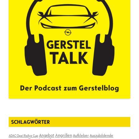
SCHLAGWÖRTER
Angebot
Angrillen
Aufkleber
Auszubildende
ADAC Opel Rallye Cup