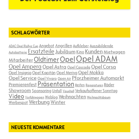
SCHLAGWÖRTER
Angebot
Angrillen
Aufkleber
Auszubildende
ADAC Opel Rallye Cup
Ersatzteile
Kunden
Jubiläum
Kino
Mietwagen
Autobatterie
Opel ADAM
Opel
Oldtimer
Mitarbeiter
Opel Ampera
Opel Astra
Opel Corsa
Opel Cascada
Opel Mokka
Opel Insignia
Opel Kapitän
Opel Meriva
Opel Service
Pforzheimer Automarkt
Opel Vivaro
Open Air
Präsentation
Premierenfest
Räder
Reifen
Reparaturen
Showroom
Sponsoring
Verkaufsoffener Sonntag
Unfall
Vauxhall
Video
Weihnachten
Weblog
Vorführwagen
Weihnachtsbaum
Werbung
Winter
Werbespot
NEUESTE KOMMENTARE