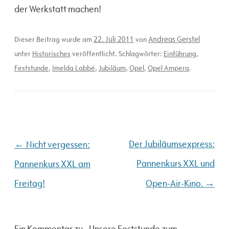
der Werkstatt machen!
22. Juli 2011
Andreas Gerstel
Dieser Beitrag wurde am
von
unter
Historisches
veröffentlicht. Schlagwörter:
Einführung
,
Feststunde
,
Imelda Labbé
,
Jubiläum
,
Opel
,
Opel Ampera
.
Beitragsnavigation
←
Der Jubiläumsexpress:
Nicht vergessen:
Pannenkurs XXL und
Pannenkurs XXL am
→
Freitag!
Open-Air-Kino.
Ein Kommentar zu „
Unsere Feststunde zum