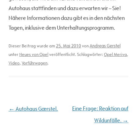
Autohaus stattfinden und dazu erwarten wir – Sie!
Nähere Informationen dazu gibt es in den nächsten
Tagen, inklusive dem Unterhaltungsprogramm.
25. Mai 2010
Andreas Gerstel
Dieser Beitrag wurde am
von
unter
Neues von Opel
veröffentlicht. Schlagwörter:
Opel Meriva
,
Video
,
Vorführwagen
.
Beitragsnavigation
←
Eine Frage: Reaktion auf
Autohaus Gærstel.
→
Wildunfälle.