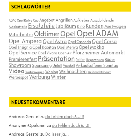
SCHLAGWÖRTER
Angebot
Angrillen
Aufkleber
Auszubildende
ADAC Opel Rallye Cup
Ersatzteile
Kunden
Jubiläum
Kino
Mietwagen
Autobatterie
Opel ADAM
Opel
Oldtimer
Mitarbeiter
Opel Ampera
Opel Astra
Opel Corsa
Opel Cascada
Opel Mokka
Opel Insignia
Opel Kapitän
Opel Meriva
Opel Service
Pforzheimer Automarkt
Opel Vivaro
Open Air
Präsentation
Premierenfest
Räder
Reifen
Reparaturen
Showroom
Sponsoring
Verkaufsoffener Sonntag
Unfall
Vauxhall
Video
Weihnachten
Weblog
Vorführwagen
Weihnachtsbaum
Werbung
Winter
Werbespot
NEUESTE KOMMENTARE
Andreas Gerstel
zu
da fehlen doch 6…!!!
AnonymerOpelaner
zu
da fehlen doch 6…!!!
Andreas Gerstel
zu
Da isser ja…