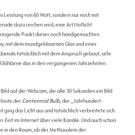
en Leistung von 60 Watt, sondern nur noch mit
rade dazu reichen wird, eine Art Notlicht
 springende Punkt dieser noch handgemachten
by, mit dem mundgeblasenen Glas und einer
damals tatsächlich mit dem Anspruch gebaut, sehr
ne Glühbirne das in den vergangenen Jahrzehnten
 Bild auf der Webcam, die alle 30 Sekunden ein Bild
Centennial Bulb
ebsite der
, der „Jahrhundert-
 ging das Licht aus und tatsächlich verbreitete sich
r Zeit im Internet über viele Kanäle. Und auch schon
age in den Raum, ob der Methusalem der