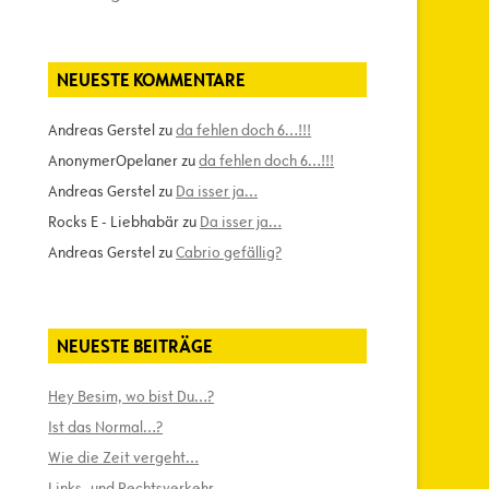
NEUESTE KOMMENTARE
Andreas Gerstel
zu
da fehlen doch 6…!!!
AnonymerOpelaner
zu
da fehlen doch 6…!!!
Andreas Gerstel
zu
Da isser ja…
Rocks E - Liebhabär
zu
Da isser ja…
Andreas Gerstel
zu
Cabrio gefällig?
NEUESTE BEITRÄGE
Hey Besim, wo bist Du…?
Ist das Normal…?
Wie die Zeit vergeht…
Links- und Rechtsverkehr