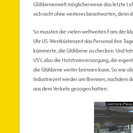
Glühbirnenwelt möglicherweise das letzte Le
sich nicht ohne weiteres beantworten, denn d
So mussten die vielen weltweiten Fans der kl
Uhr US-Westküstenzeit das Personal ihre Tag
kümmerte, die Glühbirne zu checken. Und tats
USV, also die Notstromversorgung, die eigentl
die Glühbirne weiter brennen kann. So war als
Industriezeit wieder am Brennen, nachdem d
aus dem Verkehr gezogen hatten: