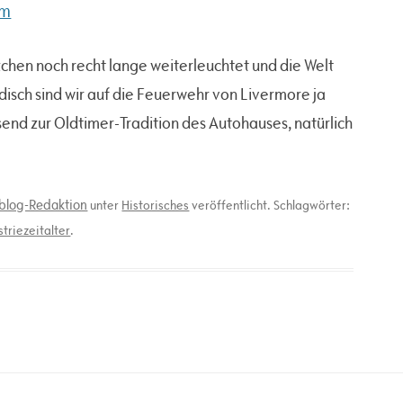
am
zchen noch recht lange weiterleuchtet und die Welt
disch sind wir auf die Feuerwehr von Livermore ja
send zur Oldtimer-Tradition des Autohauses, natürlich
lblog-Redaktion
unter
Historisches
veröffentlicht. Schlagwörter:
striezeitalter
.