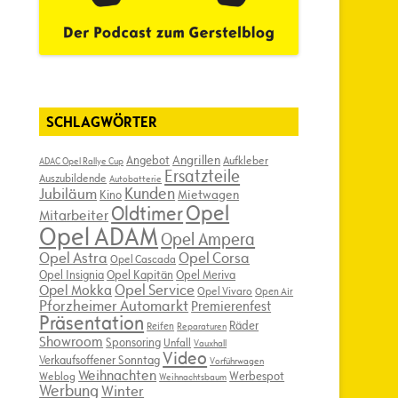
SCHLAGWÖRTER
Angebot
Angrillen
Aufkleber
ADAC Opel Rallye Cup
Ersatzteile
Auszubildende
Autobatterie
Kunden
Jubiläum
Kino
Mietwagen
Opel
Oldtimer
Mitarbeiter
Opel ADAM
Opel Ampera
Opel Astra
Opel Corsa
Opel Cascada
Opel Insignia
Opel Kapitän
Opel Meriva
Opel Service
Opel Mokka
Opel Vivaro
Open Air
Pforzheimer Automarkt
Premierenfest
Präsentation
Räder
Reifen
Reparaturen
Showroom
Sponsoring
Unfall
Vauxhall
Video
Verkaufsoffener Sonntag
Vorführwagen
Weihnachten
Werbespot
Weblog
Weihnachtsbaum
Werbung
Winter