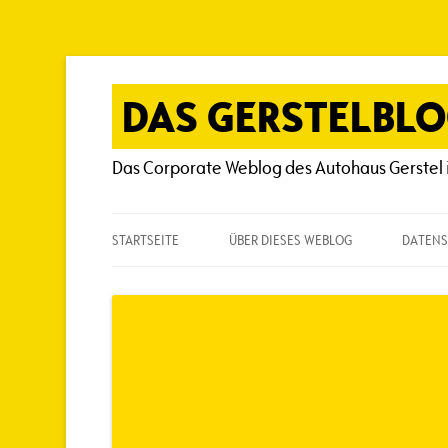
Zum
Inhalt
springen
DAS GERSTELBL
Das Corporate Weblog des Autohaus Gerstel 
STARTSEITE
ÜBER DIESES WEBLOG
DATENS
ÜBER DIESES WEBLOG
HÄUFIG GESTELLTE FRAGEN
SPIELREGELN
AUTOREN