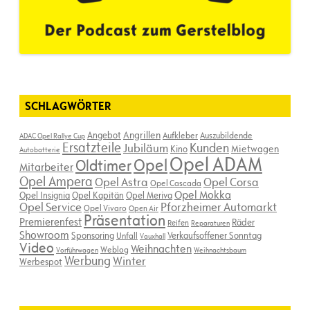
SCHLAGWÖRTER
Angebot
Angrillen
Aufkleber
Auszubildende
ADAC Opel Rallye Cup
Ersatzteile
Kunden
Jubiläum
Kino
Mietwagen
Autobatterie
Opel ADAM
Opel
Oldtimer
Mitarbeiter
Opel Ampera
Opel Astra
Opel Corsa
Opel Cascada
Opel Mokka
Opel Insignia
Opel Kapitän
Opel Meriva
Opel Service
Pforzheimer Automarkt
Opel Vivaro
Open Air
Präsentation
Premierenfest
Räder
Reifen
Reparaturen
Showroom
Sponsoring
Verkaufsoffener Sonntag
Unfall
Vauxhall
Video
Weihnachten
Weblog
Vorführwagen
Weihnachtsbaum
Werbung
Winter
Werbespot