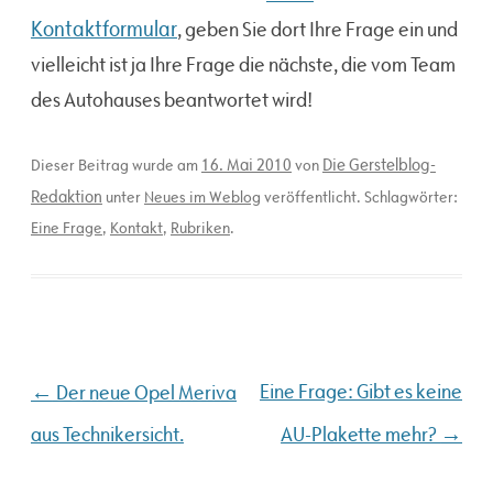
Kontaktformular
, geben Sie dort Ihre Frage ein und
vielleicht ist ja Ihre Frage die nächste, die vom Team
des Autohauses beantwortet wird!
16. Mai 2010
Die Gerstelblog-
Dieser Beitrag wurde am
von
Redaktion
unter
Neues im Weblog
veröffentlicht. Schlagwörter:
Eine Frage
,
Kontakt
,
Rubriken
.
Beitragsnavigation
←
Eine Frage: Gibt es keine
Der neue Opel Meriva
→
aus Technikersicht.
AU-Plakette mehr?