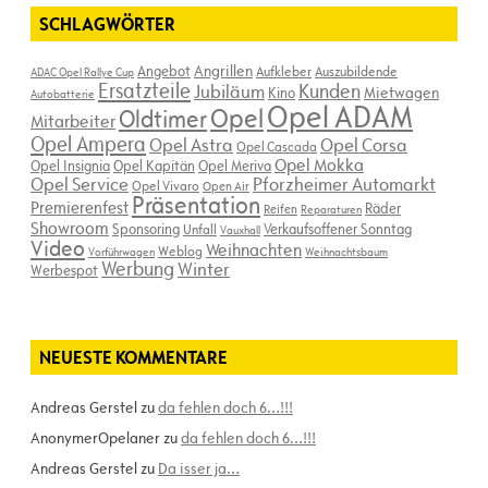
SCHLAGWÖRTER
Angebot
Angrillen
Aufkleber
Auszubildende
ADAC Opel Rallye Cup
Ersatzteile
Kunden
Jubiläum
Kino
Mietwagen
Autobatterie
Opel ADAM
Opel
Oldtimer
Mitarbeiter
Opel Ampera
Opel Astra
Opel Corsa
Opel Cascada
Opel Mokka
Opel Insignia
Opel Kapitän
Opel Meriva
Opel Service
Pforzheimer Automarkt
Opel Vivaro
Open Air
Präsentation
Premierenfest
Räder
Reifen
Reparaturen
Showroom
Sponsoring
Verkaufsoffener Sonntag
Unfall
Vauxhall
Video
Weihnachten
Weblog
Vorführwagen
Weihnachtsbaum
Werbung
Winter
Werbespot
NEUESTE KOMMENTARE
Andreas Gerstel
zu
da fehlen doch 6…!!!
AnonymerOpelaner
zu
da fehlen doch 6…!!!
Andreas Gerstel
zu
Da isser ja…